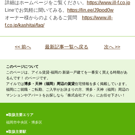
詳細はホームページをご覧ください。
https://www.ill-f.co.jp
Lineでお気軽に聞いてみる。
https://lin.ee/J9pod0w
オーナー様からのよくあるご質問
https://www.ill-
f.co.jp/kashitai/faq/
<< 前へ
最新記事一覧へ戻る
次へ >>
このページについて
このページは、アイル賃貸-福岡の 新築一戸建てを一番安く買える時期があ
るんです！ のページです。
アイルでは
博多・天神（福岡）周辺の賃貸
住宅情報を多く掲載しています。
福岡にご就職・ご転勤、ご入学がお決まりの方、博多・天神（福岡）周辺の
マンションやアパートをお探しなら「株式会社アイル」にお任せ下さい！
■取扱主要エリア
福岡市中央区・博多区
■取扱主要駅