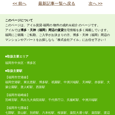
<< 前へ
最新記事一覧へ戻る
次へ >>
このページについて
このページは、アイル賃貸-福岡の 物件の成約＆紹介 のページです。
アイルでは
博多・天神（福岡）周辺の賃貸
住宅情報を多く掲載しています。
福岡にご就職・ご転勤、ご入学がお決まりの方、博多・天神（福岡）周辺の
マンションやアパートをお探しなら「株式会社アイル」にお任せ下さい！
■取扱主要エリア
福岡市中央区・博多区
■取扱主要駅
【福岡市空港線】
福岡空港駅、東比恵駅、博多駅、祇園駅、中洲川端駅、天神駅、赤坂駅、大
濠公園駅、唐人町駅、西新駅
【福岡市箱崎線】
筥崎宮駅、馬出九大病院前駅、千代県庁口、呉服町駅、中洲川端駅
【福岡市七隈線】
七隈駅、茶山駅、別府駅、六本松駅、桜坂駅、薬院大通り駅、薬院駅、渡辺