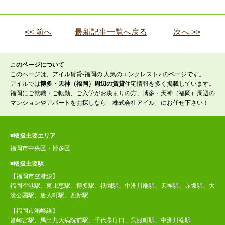
<< 前へ
最新記事一覧へ戻る
次へ >>
このページについて
このページは、アイル賃貸-福岡の 人気のエンクレスト♪ のページです。
アイルでは
博多・天神（福岡）周辺の賃貸
住宅情報を多く掲載しています。
福岡にご就職・ご転勤、ご入学がお決まりの方、博多・天神（福岡）周辺の
マンションやアパートをお探しなら「株式会社アイル」にお任せ下さい！
■取扱主要エリア
福岡市中央区・博多区
■取扱主要駅
【福岡市空港線】
福岡空港駅、東比恵駅、博多駅、祇園駅、中洲川端駅、天神駅、赤坂駅、大
濠公園駅、唐人町駅、西新駅
【福岡市箱崎線】
筥崎宮駅、馬出九大病院前駅、千代県庁口、呉服町駅、中洲川端駅