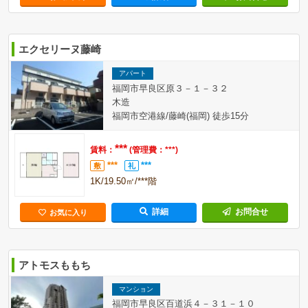
エクセリーヌ藤崎
アパート
福岡市早良区原３－１－３２
木造
福岡市空港線/藤崎(福岡) 徒歩15分
***
賃料：
(管理費：***)
***
***
敷
礼
1K/19.50㎡/***階
詳細
お問合せ
お気に入り
アトモスももち
マンション
福岡市早良区百道浜４－３１－１０