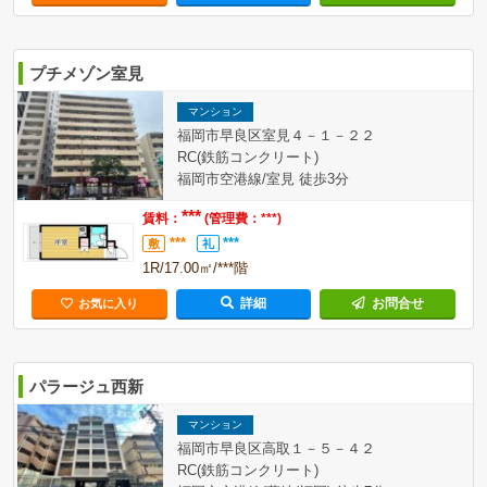
プチメゾン室見
マンション
福岡市早良区室見４－１－２２
RC(鉄筋コンクリート)
福岡市空港線/室見 徒歩3分
***
賃料：
(管理費：***)
***
***
敷
礼
1R/17.00㎡/***階
詳細
お問合せ
お気に入り
パラージュ西新
マンション
福岡市早良区高取１－５－４２
RC(鉄筋コンクリート)