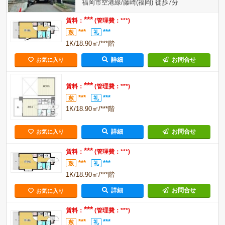
福岡市空港線/藤崎(福岡) 徒歩7分
***
賃料：
(管理費：***)
***
***
敷
礼
1K/18.90㎡/***階
詳細
お問合せ
お気に入り
***
賃料：
(管理費：***)
***
***
敷
礼
1K/18.90㎡/***階
詳細
お問合せ
お気に入り
***
賃料：
(管理費：***)
***
***
敷
礼
1K/18.90㎡/***階
詳細
お問合せ
お気に入り
***
賃料：
(管理費：***)
***
***
敷
礼