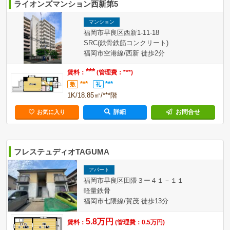
ライオンズマンション西新第5
マンション
福岡市早良区西新1-11-18
SRC(鉄骨鉄筋コンクリート)
福岡市空港線/西新 徒歩2分
***
賃料：
(管理費：***)
***
***
敷
礼
1K/18.85㎡/***階
詳細
お問合せ
お気に入り
フレステュディオTAGUMA
アパート
福岡市早良区田隈３ー４１－１１
軽量鉄骨
福岡市七隈線/賀茂 徒歩13分
5.8万円
賃料：
(管理費：0.5万円)