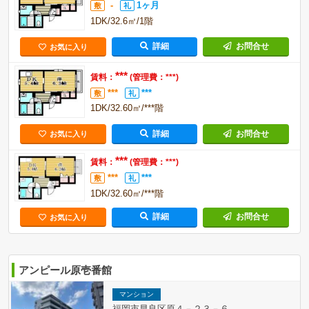
-
1ヶ月
敷
礼
1DK/32.6㎡/1階
詳細
お問合せ
お気に入り
***
賃料：
(管理費：***)
***
***
敷
礼
1DK/32.60㎡/***階
詳細
お問合せ
お気に入り
***
賃料：
(管理費：***)
***
***
敷
礼
1DK/32.60㎡/***階
詳細
お問合せ
お気に入り
アンピール原壱番館
マンション