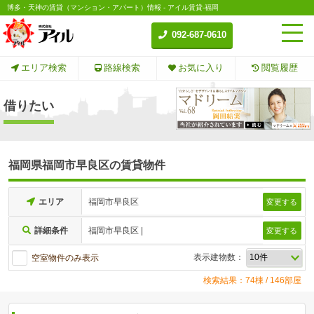
博多・天神の賃貸（マンション・アパート）情報 - アイル賃貸-福岡
092-687-0610
エリア検索
路線検索
お気に入り
閲覧履歴
借りたい
福岡県福岡市早良区の賃貸物件
エリア
福岡市早良区
変更する
詳細条件
福岡市早良区 |
変更する
表示建物数：
空室物件のみ表示
検索結果：74棟 / 146部屋