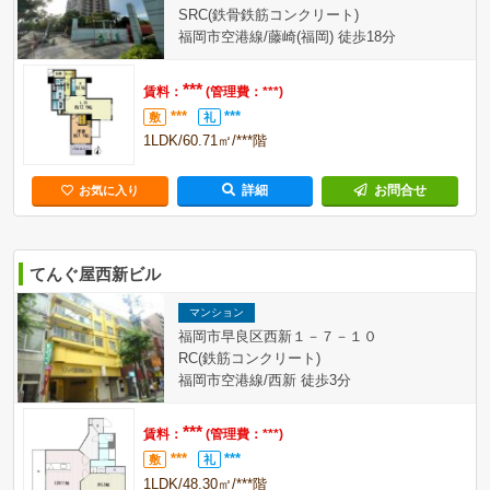
SRC(鉄骨鉄筋コンクリート)
福岡市空港線/藤崎(福岡) 徒歩18分
***
賃料：
(管理費：***)
***
***
敷
礼
1LDK/60.71㎡/***階
詳細
お問合せ
お気に入り
てんぐ屋西新ビル
マンション
福岡市早良区西新１－７－１０
RC(鉄筋コンクリート)
福岡市空港線/西新 徒歩3分
***
賃料：
(管理費：***)
***
***
敷
礼
1LDK/48.30㎡/***階