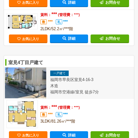
詳細
お問合せ
お気に入り
***
賃料：
(管理費：***)
***
***
敷
礼
2LDK/52.2㎡/***階
詳細
お問合せ
お気に入り
室見4丁目戸建て
一戸建て
福岡市早良区室見4-16-3
木造
福岡市空港線/室見 徒歩7分
***
賃料：
(管理費：***)
***
***
敷
礼
3LDK/81.26㎡/***階
詳細
お問合せ
お気に入り