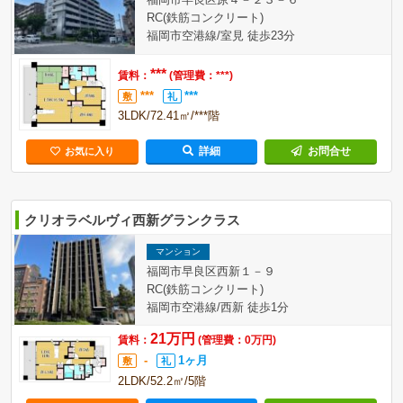
福岡市早良区原４－２３－６
RC(鉄筋コンクリート)
福岡市空港線/室見 徒歩23分
***
賃料：
(管理費：***)
***
***
敷
礼
3LDK/72.41㎡/***階
詳細
お問合せ
お気に入り
クリオラベルヴィ西新グランクラス
マンション
福岡市早良区西新１－９
RC(鉄筋コンクリート)
福岡市空港線/西新 徒歩1分
21万円
賃料：
(管理費：0万円)
-
1ヶ月
敷
礼
2LDK/52.2㎡/5階