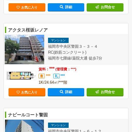
詳細
お問合せ
お気に入り
アクタス桜坂レノア
マンション
福岡市中央区警固３－３－４
RC(鉄筋コンクリート)
福岡市七隈線/薬院大通 徒歩7分
***
賃料：
(管理費：***)
***
***
敷
礼
1K/24.64㎡/***階
詳細
お問合せ
お気に入り
ナビールコート警固
マンション
福岡市中央区警固１－６－１２