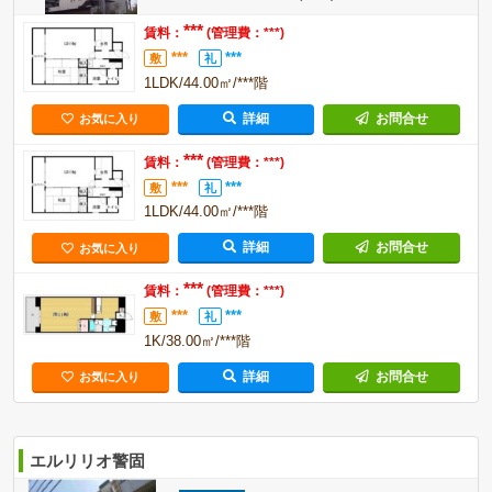
***
賃料：
(管理費：***)
***
***
敷
礼
1LDK/44.00㎡/***階
詳細
お問合せ
お気に入り
***
賃料：
(管理費：***)
***
***
敷
礼
1LDK/44.00㎡/***階
詳細
お問合せ
お気に入り
***
賃料：
(管理費：***)
***
***
敷
礼
1K/38.00㎡/***階
詳細
お問合せ
お気に入り
エルリリオ警固