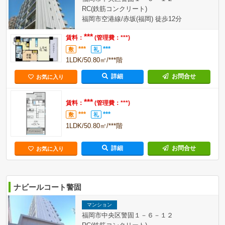
RC(鉄筋コンクリート)
福岡市空港線/赤坂(福岡) 徒歩12分
***
賃料：
(管理費：***)
***
***
敷
礼
1LDK/50.80㎡/***階
詳細
お問合せ
お気に入り
***
賃料：
(管理費：***)
***
***
敷
礼
1LDK/50.80㎡/***階
詳細
お問合せ
お気に入り
ナビールコート警固
マンション
福岡市中央区警固１－６－１２