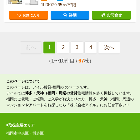
1LDK/29.95㎡/***階
詳細
お問合せ
お気に入り
前へ
1
2
3
4
次へ
（1〜10件目 /
67
棟）
このページについて
このページは、アイル賃貸-福岡の のページです。
アイルでは
博多・天神（福岡）周辺の賃貸
住宅情報を多く掲載しています。
福岡にご就職・ご転勤、ご入学がお決まりの方、博多・天神（福岡）周辺の
マンションやアパートをお探しなら「株式会社アイル」にお任せ下さい！
■取扱主要エリア
福岡市中央区・博多区