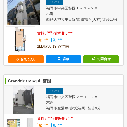
アパート
福岡市中央区警固１－４－２０
木造
西鉄天神大牟田線/西鉄福岡(天神) 徒歩10分
***
賃料：
(管理費：***)
***
***
敷
礼
1LDK/30.19㎡/***階
詳細
お問合せ
お気に入り
Grandtic tranquil 警固
アパート
福岡市中央区警固２ー９－２８
木造
福岡市空港線/赤坂(福岡) 徒歩9分
***
賃料：
(管理費：***)
***
***
敷
礼