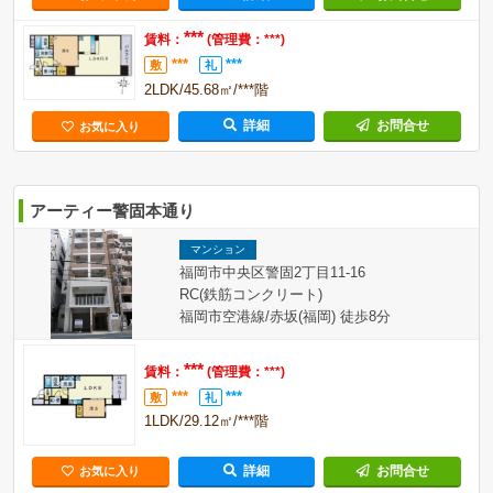
***
賃料：
(管理費：***)
***
***
敷
礼
2LDK/45.68㎡/***階
詳細
お問合せ
お気に入り
アーティー警固本通り
マンション
福岡市中央区警固2丁目11-16
RC(鉄筋コンクリート)
福岡市空港線/赤坂(福岡) 徒歩8分
***
賃料：
(管理費：***)
***
***
敷
礼
1LDK/29.12㎡/***階
詳細
お問合せ
お気に入り