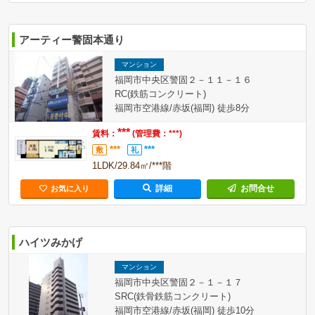
アーティー警固本通り
マンション
福岡市中央区警固２－１１－１６
RC(鉄筋コンクリート)
福岡市空港線/赤坂(福岡) 徒歩8分
***
賃料：
(管理費：***)
***
***
敷
礼
1LDK/29.84㎡/***階
詳細
お問合せ
お気に入り
ハイツみかげ
マンション
福岡市中央区警固２－１－１７
SRC(鉄骨鉄筋コンクリート)
福岡市空港線/赤坂(福岡) 徒歩10分