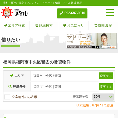
博多・天神の賃貸（マンション・アパート）情報 - アイル賃貸-福岡
092-687-0610
エリア検索
路線検索
お気に入り
閲覧履歴
借りたい
福岡県福岡市中央区警固の賃貸物件
エリア
福岡市中央区 / 警固
変更する
詳細条件
福岡市中央区 | 警固 |
変更する
表示建物数：
空室物件のみ表示
検索結果：67棟 / 171部屋