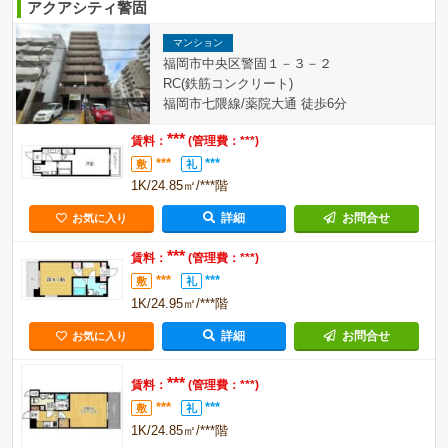
アクアシティ警固
マンション
福岡市中央区警固１－３－２
RC(鉄筋コンクリート)
福岡市七隈線/薬院大通 徒歩6分
***
賃料：
(管理費：***)
***
***
敷
礼
1K/24.85㎡/***階
詳細
お問合せ
お気に入り
***
賃料：
(管理費：***)
***
***
敷
礼
1K/24.95㎡/***階
詳細
お問合せ
お気に入り
***
賃料：
(管理費：***)
***
***
敷
礼
1K/24.85㎡/***階