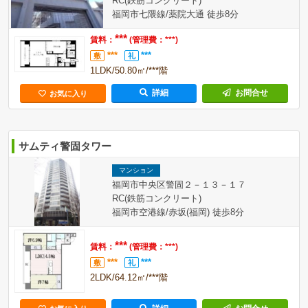
RC(鉄筋コンクリート)
福岡市七隈線/薬院大通 徒歩8分
***
賃料：
(管理費：***)
***
***
敷
礼
1LDK/50.80㎡/***階
詳細
お問合せ
お気に入り
サムティ警固タワー
マンション
福岡市中央区警固２－１３－１７
RC(鉄筋コンクリート)
福岡市空港線/赤坂(福岡) 徒歩8分
***
賃料：
(管理費：***)
***
***
敷
礼
2LDK/64.12㎡/***階