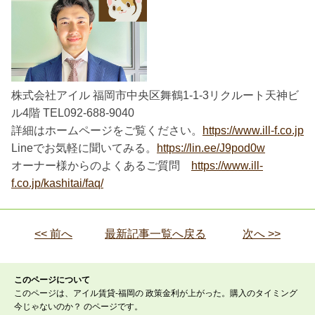
株式会社アイル 福岡市中央区舞鶴1-1-3リクルート天神ビ
ル4階 TEL092-688-9040
詳細はホームページをご覧ください。
https://www.ill-f.co.jp
Lineでお気軽に聞いてみる。
https://lin.ee/J9pod0w
オーナー様からのよくあるご質問
https://www.ill-
f.co.jp/kashitai/faq/
<< 前へ
最新記事一覧へ戻る
次へ >>
このページについて
このページは、アイル賃貸-福岡の 政策金利が上がった。購入のタイミング
今じゃないのか？ のページです。