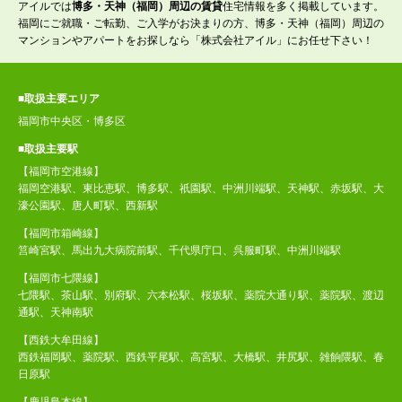
アイルでは
博多・天神（福岡）周辺の賃貸
住宅情報を多く掲載しています。
福岡にご就職・ご転勤、ご入学がお決まりの方、博多・天神（福岡）周辺の
マンションやアパートをお探しなら「株式会社アイル」にお任せ下さい！
■取扱主要エリア
福岡市中央区・博多区
■取扱主要駅
【福岡市空港線】
福岡空港駅、東比恵駅、博多駅、祇園駅、中洲川端駅、天神駅、赤坂駅、大
濠公園駅、唐人町駅、西新駅
【福岡市箱崎線】
筥崎宮駅、馬出九大病院前駅、千代県庁口、呉服町駅、中洲川端駅
【福岡市七隈線】
七隈駅、茶山駅、別府駅、六本松駅、桜坂駅、薬院大通り駅、薬院駅、渡辺
通駅、天神南駅
【西鉄大牟田線】
西鉄福岡駅、薬院駅、西鉄平尾駅、高宮駅、大橋駅、井尻駅、雑餉隈駅、春
日原駅