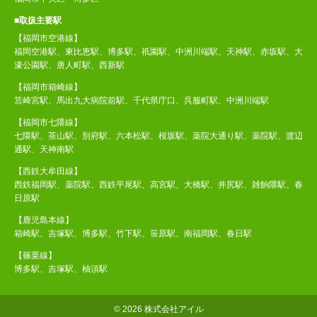
■取扱主要駅
【福岡市空港線】
福岡空港駅、東比恵駅、博多駅、祇園駅、中洲川端駅、天神駅、赤坂駅、大
濠公園駅、唐人町駅、西新駅
【福岡市箱崎線】
筥崎宮駅、馬出九大病院前駅、千代県庁口、呉服町駅、中洲川端駅
【福岡市七隈線】
七隈駅、茶山駅、別府駅、六本松駅、桜坂駅、薬院大通り駅、薬院駅、渡辺
通駅、天神南駅
【西鉄大牟田線】
西鉄福岡駅、薬院駅、西鉄平尾駅、高宮駅、大橋駅、井尻駅、雑餉隈駅、春
日原駅
【鹿児島本線】
箱崎駅、吉塚駅、博多駅、竹下駅、笹原駅、南福岡駅、春日駅
【篠栗線】
博多駅、吉塚駅、柚須駅
©
2026 株式会社アイル