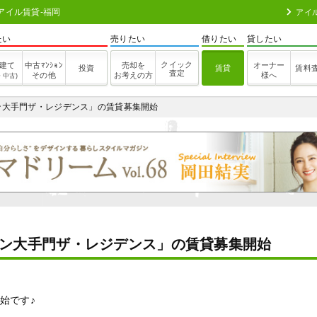
アイル賃貸-福岡
アイ
たい
売りたい
借りたい
貸したい
クイック
建て
中古ﾏﾝｼｮﾝ
売却を
オーナー
投資
賃貸
賃料
査定
その他
お考えの方
様へ
・中古)
ン大手門ザ・レジデンス」の賃貸募集開始
ン大手門ザ・レジデンス」の賃貸募集開始
始です♪