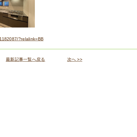
81182087/?relalink=BB
最新記事一覧へ戻る
次へ >>