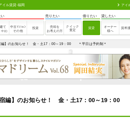
アイル賃貸-福岡
アイ
たい
売りたい
借りたい
貸したい
クイック
建て
中古ﾏﾝｼｮﾝ
売却を
オーナー
投資
賃貸
賃料
査定
その他
お考えの方
様へ
・中古)
編】のお知らせ！ 金・土17：00～19：00 ＊平日は予約制＊
編】のお知らせ！ 金・土17：00～19：00