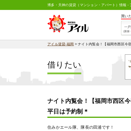
博多・天神の賃貸（マンション・アパート）情報 - 
買い
一戸
(新築
アイル賃貸-福岡
>
ナイト内覧会！【福岡市西区今宿
借りたい
ナイト内覧会！【福岡市西区今宿
平日は予約制＊
住みかエール隊、隊長の田浦です！