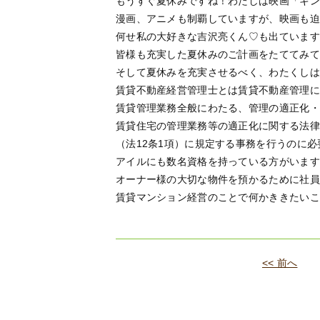
もうすぐ夏休みですね！わたしは映画「キン
漫画、アニメも制覇していますが、映画も迫
何せ私の大好きな吉沢亮くん♡も出ていますから
皆様も充実した夏休みのご計画をたててみてくだ
そして夏休みを充実させるべく、わたくしは
賃貸不動産経営管理士とは賃貸不動産管理に
賃貸管理業務全般にわたる、管理の適正化・
賃貸住宅の管理業務等の適正化に関する法律
（法12条1項）に規定する事務を行うのに
アイルにも数名資格を持っている方がいます
オーナー様の大切な物件を預かるために社員
賃貸マンション経営のことで何かききたいこ
<< 前へ