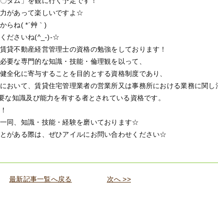
〇ダム」を観に行く予定です！
力があって楽しいですよ☆
ね( *´艸｀)
さいね(^_-)-☆
賃貸不動産経営管理士の資格の勉強をしております！
必要な専門的な知識・技能・倫理観を以って、
健全化に寄与することを目的とする資格制度であり、
において、賃貸住宅管理業者の営業所又は事務所における業務に関し
必要な知識及び能力を有する者とされている資格です。
！
一同、知識・技能・経験を磨いております☆
とがある際は、ぜひアイルにお問い合わせください☆
最新記事一覧へ戻る
次へ >>