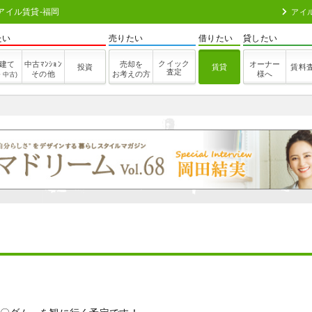
アイル賃貸-福岡
アイ
たい
売りたい
借りたい
貸したい
クイック
建て
中古ﾏﾝｼｮﾝ
売却を
オーナー
投資
賃貸
賃料
査定
その他
お考えの方
様へ
・中古)