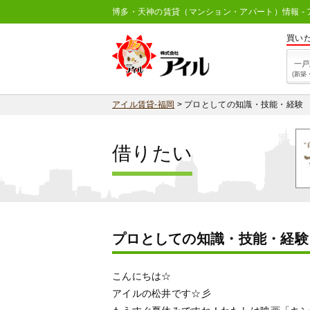
博多・天神の賃貸（マンション・アパート）情報 - 
買い
一戸
(新築
アイル賃貸-福岡
>
プロとしての知識・技能・経験
借りたい
プロとしての知識・技能・経験
こんにちは☆
アイルの松井です☆彡