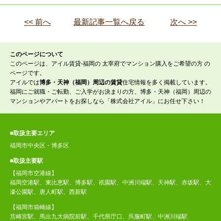
<< 前へ
最新記事一覧へ戻る
次へ >>
このページについて
このページは、アイル賃貸-福岡の 太宰府でマンション購入をご希望の方 の
ページです。
アイルでは
博多・天神（福岡）周辺の賃貸
住宅情報を多く掲載しています。
福岡にご就職・ご転勤、ご入学がお決まりの方、博多・天神（福岡）周辺の
マンションやアパートをお探しなら「株式会社アイル」にお任せ下さい！
■取扱主要エリア
福岡市中央区・博多区
■取扱主要駅
【福岡市空港線】
福岡空港駅、東比恵駅、博多駅、祇園駅、中洲川端駅、天神駅、赤坂駅、大
濠公園駅、唐人町駅、西新駅
【福岡市箱崎線】
筥崎宮駅、馬出九大病院前駅、千代県庁口、呉服町駅、中洲川端駅