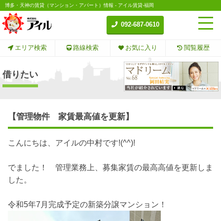
博多・天神の賃貸（マンション・アパート）情報 - アイル賃貸-福岡
092-687-0610
エリア検索
路線検索
お気に入り
閲覧履歴
借りたい
【管理物件 家賃最高値を更新】
こんにちは、アイルの中村です!(^^)!
でました！ 管理業務上、募集家賃の最高高値を更新しま
した。
令和5年7月完成予定の新築分譲マンション！