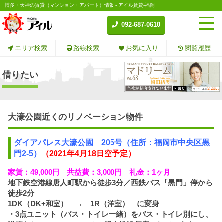
博多・天神の賃貸（マンション・アパート）情報 - アイル賃貸-福岡
092-687-0610
エリア検索
路線検索
お気に入り
閲覧履歴
借りたい
大濠公園近くのリノベーション物件
ダイアパレス大濠公園 205号（住所：福岡市中央区黒
門2-5）
（2021年4月18日空予定）
家賃：49,000円 共益費：3,000円 礼金：1ヶ月
地下鉄空港線唐人町駅から徒歩3分／西鉄バス「黒門」停から
徒歩2分
1DK（DK+和室） → 1R（洋室） に変身
・3点ユニット（バス・トイレ一緒）をバス・トイレ別にし、