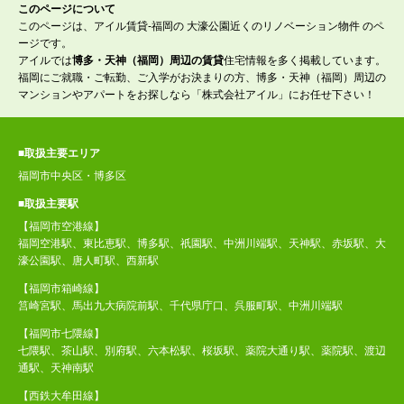
このページについて
このページは、アイル賃貸-福岡の 大濠公園近くのリノベーション物件 のペ
ージです。
アイルでは
博多・天神（福岡）周辺の賃貸
住宅情報を多く掲載しています。
福岡にご就職・ご転勤、ご入学がお決まりの方、博多・天神（福岡）周辺の
マンションやアパートをお探しなら「株式会社アイル」にお任せ下さい！
■取扱主要エリア
福岡市中央区・博多区
■取扱主要駅
【福岡市空港線】
福岡空港駅、東比恵駅、博多駅、祇園駅、中洲川端駅、天神駅、赤坂駅、大
濠公園駅、唐人町駅、西新駅
【福岡市箱崎線】
筥崎宮駅、馬出九大病院前駅、千代県庁口、呉服町駅、中洲川端駅
【福岡市七隈線】
七隈駅、茶山駅、別府駅、六本松駅、桜坂駅、薬院大通り駅、薬院駅、渡辺
通駅、天神南駅
【西鉄大牟田線】