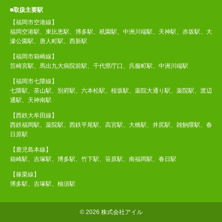
■取扱主要駅
【福岡市空港線】
福岡空港駅、東比恵駅、博多駅、祇園駅、中洲川端駅、天神駅、赤坂駅、大
濠公園駅、唐人町駅、西新駅
【福岡市箱崎線】
筥崎宮駅、馬出九大病院前駅、千代県庁口、呉服町駅、中洲川端駅
【福岡市七隈線】
七隈駅、茶山駅、別府駅、六本松駅、桜坂駅、薬院大通り駅、薬院駅、渡辺
通駅、天神南駅
【西鉄大牟田線】
西鉄福岡駅、薬院駅、西鉄平尾駅、高宮駅、大橋駅、井尻駅、雑餉隈駅、春
日原駅
【鹿児島本線】
箱崎駅、吉塚駅、博多駅、竹下駅、笹原駅、南福岡駅、春日駅
【篠栗線】
博多駅、吉塚駅、柚須駅
©
2026 株式会社アイル