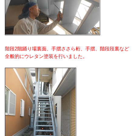
階段2階踊り場裏面、手摺ささら桁、手摺、階段段裏など
全般的にウレタン塗装を行いました。