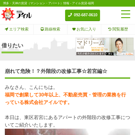
博多・天神の賃貸（マンション・アパート）情報 - アイル賃貸-福岡
092-687-0610
エリア検索
路線検索
お気に入り
閲覧履歴
借りたい
崩れて危険！？外階段の改修工事☆若宮編☆
みなさん、こんにちは。
福岡で創業して30年以上、不動産売買・管理の業務を行
っている株式会社アイルです。
本日は、東区若宮にあるアパートの外階段の改修工事につ
いてご紹介いたします。