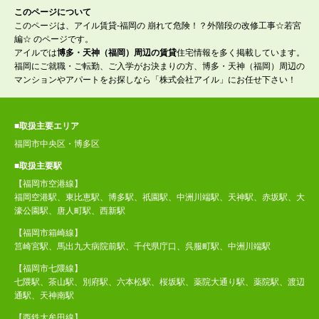
このページについて
このページは、アイル賃貸-福岡の 崩れて危険！？外階段の改修工事☆若宮
編☆ のページです。
アイルでは
博多・天神（福岡）周辺の賃貸
住宅情報を多く掲載しています。
福岡にご就職・ご転勤、ご入学がお決まりの方、博多・天神（福岡）周辺の
マンションやアパートをお探しなら「株式会社アイル」にお任せ下さい！
■取扱主要エリア
福岡市中央区・博多区
■取扱主要駅
【福岡市空港線】
福岡空港駅、東比恵駅、博多駅、祇園駅、中洲川端駅、天神駅、赤坂駅、大
濠公園駅、唐人町駅、西新駅
【福岡市箱崎線】
筥崎宮駅、馬出九大病院前駅、千代県庁口、呉服町駅、中洲川端駅
【福岡市七隈線】
七隈駅、茶山駅、別府駅、六本松駅、桜坂駅、薬院大通り駅、薬院駅、渡辺
通駅、天神南駅
【西鉄大牟田線】