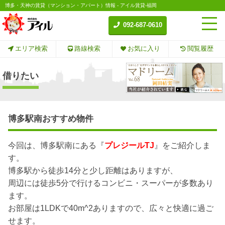
博多・天神の賃貸（マンション・アパート）情報 - アイル賃貸-福岡
092-687-0610
エリア検索
路線検索
お気に入り
閲覧履歴
借りたい
博多駅南おすすめ物件
今回は、博多駅南にある『
プレジールTJ
』をご紹介しま
す。
博多駅から徒歩14分と少し距離はありますが、
周辺には徒歩5分で行けるコンビニ・スーパーが多数あり
ます。
お部屋は1LDKで40m^2ありますので、広々と快適に過ご
せます。