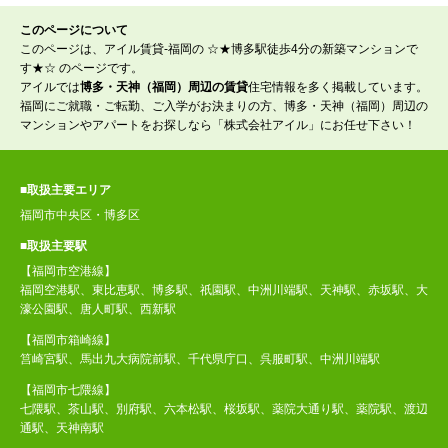
このページについて
このページは、アイル賃貸-福岡の ☆★博多駅徒歩4分の新築マンションで
す★☆ のページです。
アイルでは
博多・天神（福岡）周辺の賃貸
住宅情報を多く掲載しています。
福岡にご就職・ご転勤、ご入学がお決まりの方、博多・天神（福岡）周辺の
マンションやアパートをお探しなら「株式会社アイル」にお任せ下さい！
■取扱主要エリア
福岡市中央区・博多区
■取扱主要駅
【福岡市空港線】
福岡空港駅、東比恵駅、博多駅、祇園駅、中洲川端駅、天神駅、赤坂駅、大
濠公園駅、唐人町駅、西新駅
【福岡市箱崎線】
筥崎宮駅、馬出九大病院前駅、千代県庁口、呉服町駅、中洲川端駅
【福岡市七隈線】
七隈駅、茶山駅、別府駅、六本松駅、桜坂駅、薬院大通り駅、薬院駅、渡辺
通駅、天神南駅