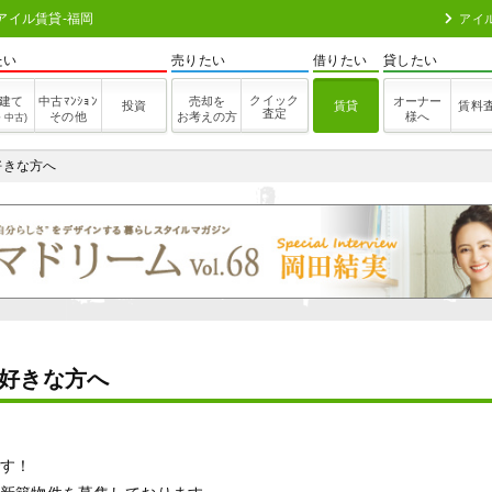
アイル賃貸-福岡
アイ
たい
売りたい
借りたい
貸したい
クイック
建て
中古ﾏﾝｼｮﾝ
売却を
オーナー
投資
賃貸
賃料
査定
その他
お考えの方
様へ
・中古)
好きな方へ
好きな方へ
す！