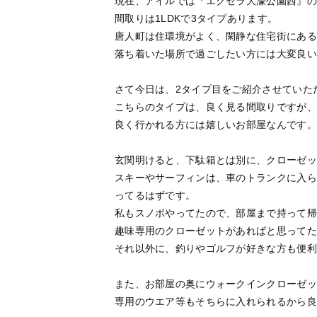
現在、アイルでは『エクセラ大濠公園西』の
間取りは1LDKで3タイプあります。
唐人町は住環境がよく、閑静な住宅街にある
落ち着いた場所で過ごしたい方には大変良い
さて今日は、2タイプ目をご紹介させていた
こちらのタイプは、良く見る間取りですが、
良く行かれる方には嬉しいお部屋なんです。
玄関明けると、下駄箱とは別に、クローゼッ
スキーやサーフィンは、車のトランクに入ら
ってるはずです。
私もスノボやってたので、部屋まで持って帰
趣味専用のクローゼットがあればと思ってた
それ以外に、釣りやゴルフが好きな方も便利
また、お部屋の奥にウォークインクローゼッ
専用のウエア等もそちらに入れられるから良