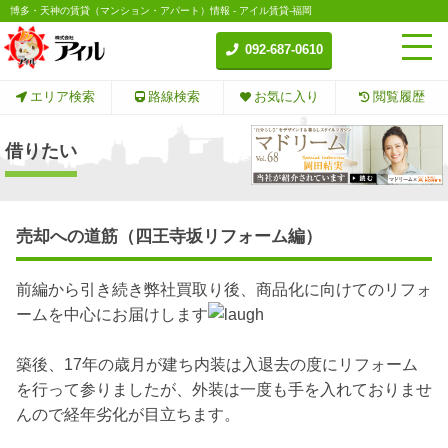
博多・天神の賃貸（マンション・アパート）情報 - アイル賃貸-福岡
092-687-0610
エリア検索
路線検索
お気に入り
閲覧履歴
借りたい
売却への道筋（四王寺坂リフォーム編）
前編から引き続き弊社買取り後、商品化に向けてのリフォ
ームを中心にお届けします
築後、17年の歳月が建ち内装は入退去の度にリフォーム
を行って参りましたが、外装は一度も手を入れておりませ
んので経年劣化が目立ちます。