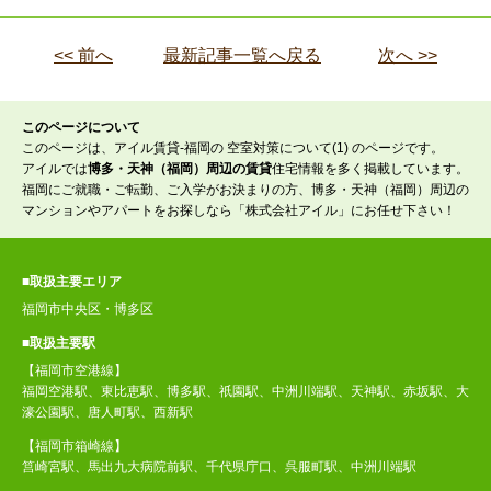
<< 前へ
最新記事一覧へ戻る
次へ >>
このページについて
このページは、アイル賃貸-福岡の 空室対策について(1) のページです。
アイルでは
博多・天神（福岡）周辺の賃貸
住宅情報を多く掲載しています。
福岡にご就職・ご転勤、ご入学がお決まりの方、博多・天神（福岡）周辺の
マンションやアパートをお探しなら「株式会社アイル」にお任せ下さい！
■取扱主要エリア
福岡市中央区・博多区
■取扱主要駅
【福岡市空港線】
福岡空港駅、東比恵駅、博多駅、祇園駅、中洲川端駅、天神駅、赤坂駅、大
濠公園駅、唐人町駅、西新駅
【福岡市箱崎線】
筥崎宮駅、馬出九大病院前駅、千代県庁口、呉服町駅、中洲川端駅