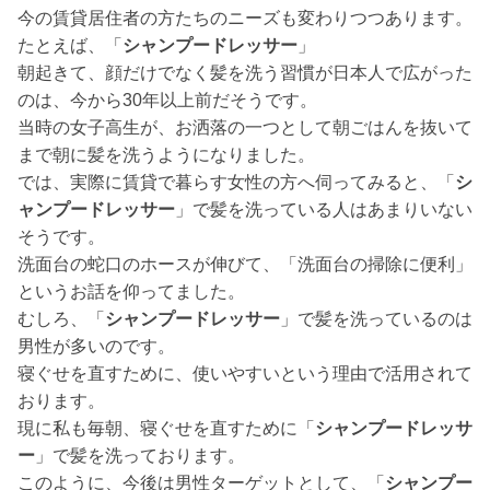
今の賃貸居住者の方たちのニーズも変わりつつあります。
たとえば、「
シャンプードレッサー
」
朝起きて、顔だけでなく髪を洗う習慣が日本人で広がった
のは、今から30年以上前だそうです。
当時の女子高生が、お洒落の一つとして朝ごはんを抜いて
まで朝に髪を洗うようになりました。
では、実際に賃貸で暮らす女性の方へ伺ってみると、「
シ
ャンプードレッサー
」で髪を洗っている人はあまりいない
そうです。
洗面台の蛇口のホースが伸びて、「洗面台の掃除に便利」
というお話を仰ってました。
むしろ、「
シャンプードレッサー
」で髪を洗っているのは
男性が多いのです。
寝ぐせを直すために、使いやすいという理由で活用されて
おります。
現に私も毎朝、寝ぐせを直すために「
シャンプードレッサ
ー
」で髪を洗っております。
このように、今後は男性ターゲットとして、「
シャンプー