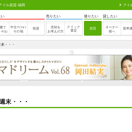
アイル賃貸-福岡
アイ
たい
売りたい
借りたい
貸したい
クイック
建て
中古ﾏﾝｼｮﾝ
売却を
オーナー
投資
賃貸
賃料
査定
その他
お考えの方
様へ
・中古)
週末・・・
週末・・・