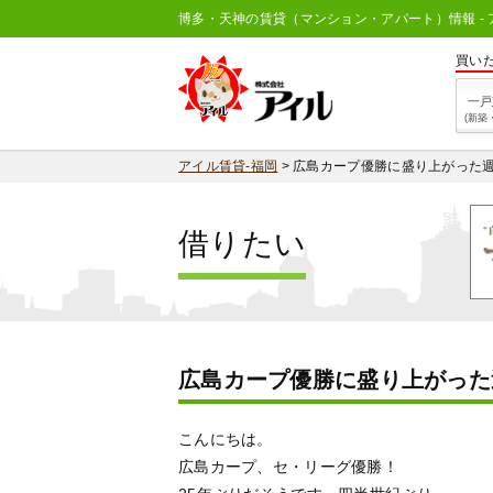
博多・天神の賃貸（マンション・アパート）情報 - 
買い
一戸
(新築
アイル賃貸-福岡
>
広島カープ優勝に盛り上がった
借りたい
広島カープ優勝に盛り上がった
こんにちは。
広島カープ、セ・リーグ優勝！