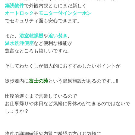
築浅物件
で外観内観ともにまだ新しく
オートロック
や
モニター付インターホン
でセキュリティ面も安心できます。
また、
浴室乾燥機
や
追い焚き
、
温水洗浄便座
など便利な機能が
豊富なところも嬉しいですね。
そしてわたくしが個人的におすすめしたいポイントが
徒歩圏内に
富士の苑
という温泉施設があるのです…!!
比較的遅くまで営業しているので
お仕事帰りや休日など気軽に骨休めができるのではないで
しょうか？
物件の詳細確認や内覧ご希望の方はお気軽に