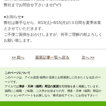
弊社までお問合せ下さいませ(^v^)
●お知らせ●
弊社は勝手ながら、8/13(土)~8/15(月)の３日間を夏季休業
とさせていただきます。
ご不便ご面倒をおかけしますが、何卒ご理解の程よろしく
お願い致します。
<< 前へ
最新記事一覧へ戻る
次へ >>
このページについて
このページは、アイル賃貸-福岡の 温泉とお部屋探しに行きたくなる話 のペ
ージです。
アイルでは
博多・天神（福岡）周辺の賃貸
住宅情報を多く掲載しています。
福岡にご就職・ご転勤、ご入学がお決まりの方、博多・天神（福岡）周辺の
マンションやアパートをお探しなら「株式会社アイル」にお任せ下さい！