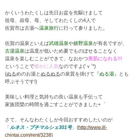
かくいうわたくしは先日お盆を先駆けまして
祖母、叔母、母、そしてわたくしの4人で
佐賀市は古湯へ
温泉旅行
に行って参りました。
佐賀の温泉といえば
武雄温泉
や
嬉野温泉
が有名ですが、
古湯温泉
は温度が低いため夏でものぼせることなく
温泉を楽しむことができて、なおかつ
美肌になれる!!!
ということで
密かに人気
なのですよ(‘ｖ`*)
(
ぬる
めのお湯と
ぬるぬる
の泉質を掛けて『
ぬる湯
』とも
呼ぶそうです!)
美味しい料理と気持ちの良い温泉も手伝って
家族団欒の時間を過ごすことができました+゜
さて、そんなわたくしが今回おすすめしたいのが
「
ルネス・プチマルシェ301号
」(
http://www.ill-
chintai.com/rent/3238
)