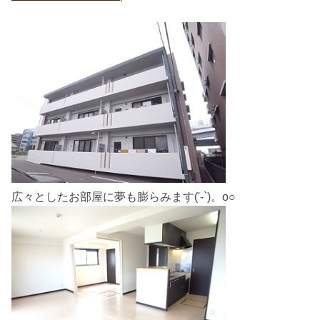
広々としたお部屋に夢も膨らみます('-`)。o○