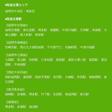
■取扱主要エリア
福岡市中央区・博多区
■取扱主要駅
【福岡市空港線】
福岡空港駅、東比恵駅、博多駅、祇園駅、中洲川端駅、天神駅、赤坂駅、大
濠公園駅、唐人町駅、西新駅
【福岡市箱崎線】
筥崎宮駅、馬出九大病院前駅、千代県庁口、呉服町駅、中洲川端駅
【福岡市七隈線】
七隈駅、茶山駅、別府駅、六本松駅、桜坂駅、薬院大通り駅、薬院駅、渡辺
通駅、天神南駅
【西鉄大牟田線】
西鉄福岡駅、薬院駅、西鉄平尾駅、高宮駅、大橋駅、井尻駅、雑餉隈駅、春
日原駅
【鹿児島本線】
箱崎駅、吉塚駅、博多駅、竹下駅、笹原駅、南福岡駅、春日駅
【篠栗線】
博多駅、吉塚駅、柚須駅