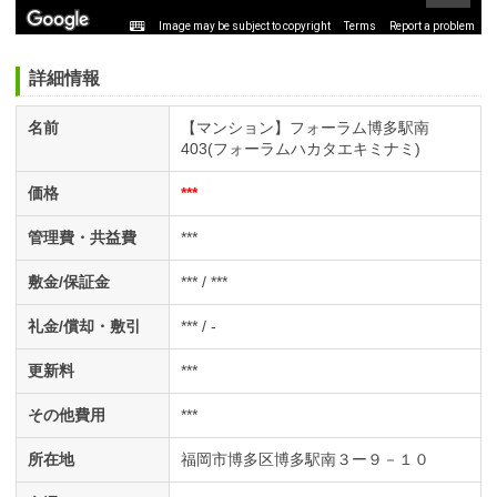
Image may be subject to copyright
Terms
Report a problem
詳細情報
名前
【マンション】フォーラム博多駅南
403(フォーラムハカタエキミナミ)
価格
***
管理費・共益費
***
敷金/保証金
*** / ***
礼金/償却・敷引
*** / -
更新料
***
その他費用
***
所在地
福岡市博多区博多駅南３ー９－１０