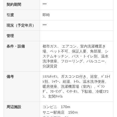
契約期間
***
引渡
即時
現況（予定年月）
***
管理
条件・設備
都市ガス
エアコン
室内洗濯機置き
場
ペット不可
保証人要
角部屋
シ
ステムキッチン
バス・トイレ別
温水
洗浄便座
フローリング
バルコニー
分譲賃貸
備考
ｼｽﾃﾑｷｯﾁﾝ、ガスコンロ付き、浴室、ﾊﾞｽﾄｲ
ﾚ別、ｼｬﾜｰ、給湯、ﾄｲﾚ、温水洗浄便座、
暖房便座、洗濯機置場（室内）、ﾍﾞﾗﾝ
ﾀﾞ、ﾌﾛｰﾘﾝｸﾞ、ｲﾝﾀｰﾎﾝ、下駄箱、冷暖ｴｱｺ
ﾝ、玄関ﾁｬｲﾑ
周辺施設
コンビニ 170m
サニー駅南店 150ｍ