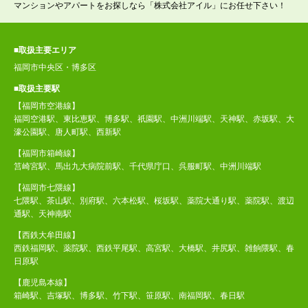
マンションやアパートをお探しなら「株式会社アイル」にお任せ下さい！
■取扱主要エリア
福岡市中央区・博多区
■取扱主要駅
【福岡市空港線】
福岡空港駅、東比恵駅、博多駅、祇園駅、中洲川端駅、天神駅、赤坂駅、大
濠公園駅、唐人町駅、西新駅
【福岡市箱崎線】
筥崎宮駅、馬出九大病院前駅、千代県庁口、呉服町駅、中洲川端駅
【福岡市七隈線】
七隈駅、茶山駅、別府駅、六本松駅、桜坂駅、薬院大通り駅、薬院駅、渡辺
通駅、天神南駅
【西鉄大牟田線】
西鉄福岡駅、薬院駅、西鉄平尾駅、高宮駅、大橋駅、井尻駅、雑餉隈駅、春
日原駅
【鹿児島本線】
箱崎駅、吉塚駅、博多駅、竹下駅、笹原駅、南福岡駅、春日駅