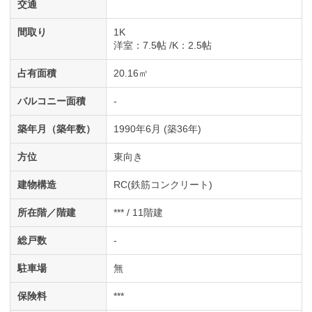
交通
間取り
1K
洋室
：7.5帖
K
：2.5帖
占有面積
20.16㎡
バルコニー面積
-
築年月（築年数）
1990年6月 (築36年)
方位
東向き
建物構造
RC(鉄筋コンクリート)
所在階／階建
*** / 11階建
総戸数
-
駐車場
無
保険料
***