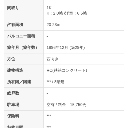
間取り
1K
K
：2.0帖
洋室
：6.5帖
占有面積
20.23㎡
バルコニー面積
-
築年月（築年数）
1996年12月 (築29年)
方位
西向き
建物構造
RC(鉄筋コンクリート)
所在階／階建
*** / 8階建
総戸数
-
駐車場
空有 / 料金：15,750円
保険料
***
契約期間
***