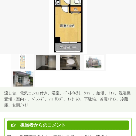
流し台、電気コンロ付き、浴室、ﾊﾞｽﾄｲﾚ別、ｼｬﾜｰ、給湯、ﾄｲﾚ、洗濯機
置場（室内）、ﾍﾞﾗﾝﾀﾞ、ﾌﾛｰﾘﾝｸﾞ、ｲﾝﾀｰﾎﾝ、下駄箱、冷暖ｴｱｺﾝ、冷蔵
庫、玄関ﾁｬｲﾑ
担当者からのコメント