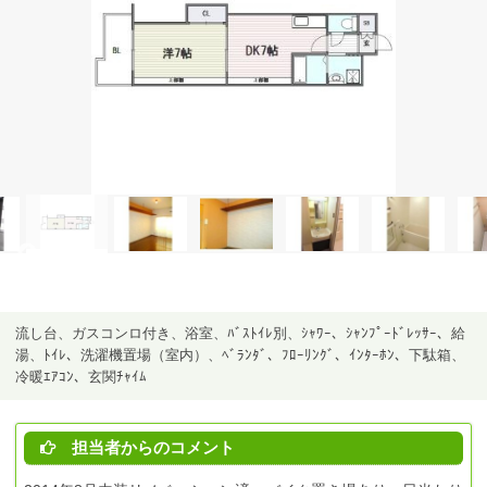
流し台、ガスコンロ付き、浴室、ﾊﾞｽﾄｲﾚ別、ｼｬﾜｰ、ｼｬﾝﾌﾟｰﾄﾞﾚｯｻｰ、給
湯、ﾄｲﾚ、洗濯機置場（室内）、ﾍﾞﾗﾝﾀﾞ、ﾌﾛｰﾘﾝｸﾞ、ｲﾝﾀｰﾎﾝ、下駄箱、
冷暖ｴｱｺﾝ、玄関ﾁｬｲﾑ
担当者からのコメント