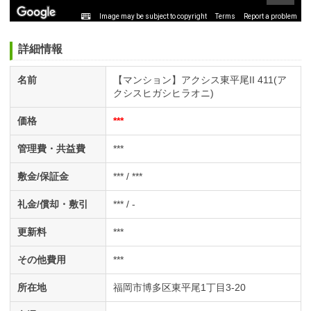
Image may be subject to copyright
Terms
Report a problem
詳細情報
名前
【マンション】アクシス東平尾II 411(ア
クシスヒガシヒラオニ)
価格
***
管理費・共益費
***
敷金/保証金
*** / ***
礼金/償却・敷引
*** / -
更新料
***
その他費用
***
所在地
福岡市博多区東平尾1丁目3-20