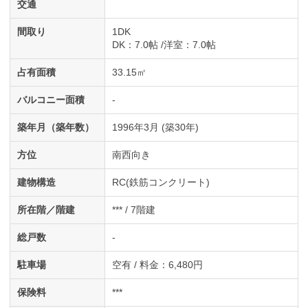
交通
間取り
1DK
DK
：7.0帖
洋室
：7.0帖
占有面積
33.15㎡
バルコニー面積
-
築年月（築年数）
1996年3月 (築30年)
方位
南西向き
建物構造
RC(鉄筋コンクリート)
所在階／階建
*** / 7階建
総戸数
-
駐車場
空有 / 料金：6,480円
保険料
***