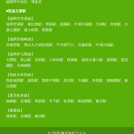
福岡市中央区・博多区
■取扱主要駅
【福岡市空港線】
福岡空港駅、東比恵駅、博多駅、祇園駅、中洲川端駅、天神駅、赤坂駅、大
濠公園駅、唐人町駅、西新駅
【福岡市箱崎線】
筥崎宮駅、馬出九大病院前駅、千代県庁口、呉服町駅、中洲川端駅
【福岡市七隈線】
七隈駅、茶山駅、別府駅、六本松駅、桜坂駅、薬院大通り駅、薬院駅、渡辺
通駅、天神南駅
【西鉄大牟田線】
西鉄福岡駅、薬院駅、西鉄平尾駅、高宮駅、大橋駅、井尻駅、雑餉隈駅、春
日原駅
【鹿児島本線】
箱崎駅、吉塚駅、博多駅、竹下駅、笹原駅、南福岡駅、春日駅
【篠栗線】
博多駅、吉塚駅、柚須駅
©
2026 株式会社アイル