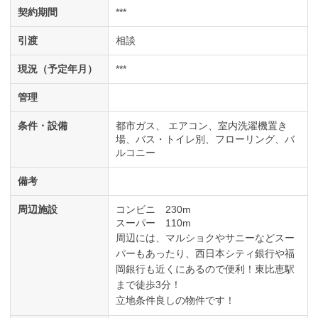
契約期間
***
引渡
相談
現況（予定年月）
***
管理
条件・設備
都市ガス
エアコン
室内洗濯機置き
場
バス・トイレ別
フローリング
バ
ルコニー
備考
周辺施設
コンビニ 230m
スーパー 110m
周辺には、マルショクやサニーなどスー
パーもあったり、西日本シティ銀行や福
岡銀行も近くにあるので便利！東比恵駅
まで徒歩3分！
立地条件良しの物件です！