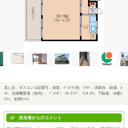
流し台、ガスコンロ設置可、浴室、ﾊﾞｽﾄｲﾚ別、ｼｬﾜｰ、洗面台、給湯、ﾄ
ｲﾚ、洗濯機置場（室内）、ﾍﾞﾗﾝﾀﾞ、ﾌﾛｰﾘﾝｸﾞ、ｲﾝﾀｰﾎﾝ、下駄箱、冷暖ｴ
ｱｺﾝ、玄関ﾁｬｲﾑ
担当者からのコメント