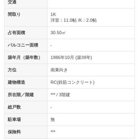
交通
間取り
1K
洋室
：11.0帖
K
：2.0帖
占有面積
30.50㎡
バルコニー面積
-
築年月（築年数）
1986年10月 (築39年)
方位
南東向き
建物構造
RC(鉄筋コンクリート)
所在階／階建
*** / 3階建
総戸数
-
駐車場
無
保険料
***