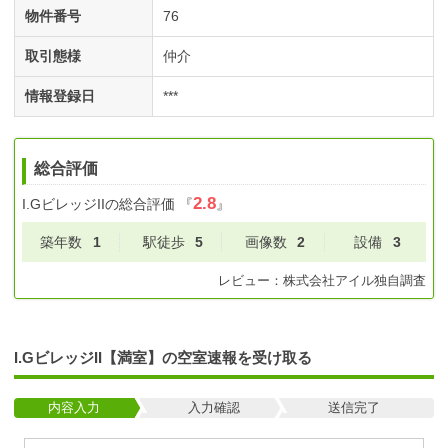
物件番号
76
取引態様
仲介
情報登録日
***
総合評価
2.8
I.GビレッジII
の総合評価
『
』
築年数
1
駅徒歩
5
画像数
2
設備
3
レビュー：
株式会社アイル
独自調査
I.GビレッジII【満室】の空室速報を受け取る
内容入力
入力確認
送信完了