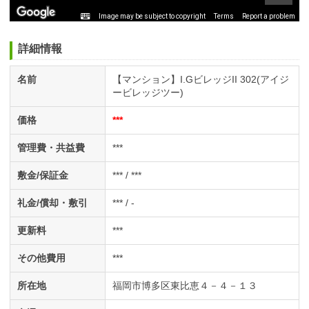
Image may be subject to copyright
Terms
Report a problem
詳細情報
名前
【マンション】I.GビレッジII 302(アイジ
ービレッジツー)
価格
***
管理費・共益費
***
敷金/保証金
*** / ***
礼金/償却・敷引
*** / -
更新料
***
その他費用
***
所在地
福岡市博多区東比恵４－４－１３