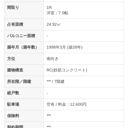
間取り
1R
洋室
：7.0帖
占有面積
24.92㎡
バルコニー面積
-
築年月（築年数）
1998年3月 (築28年)
方位
南向き
建物構造
RC(鉄筋コンクリート)
所在階／階建
*** / 7階建
総戸数
-
駐車場
空有 / 料金：12,600円
保険料
***
契約期間
***