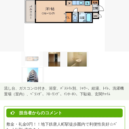
流し台、ガスコンロ付き、浴室、ﾊﾞｽﾄｲﾚ別、ｼｬﾜｰ、給湯、ﾄｲﾚ、洗濯機
置場（室内）、ﾍﾞﾗﾝﾀﾞ、ﾌﾛｰﾘﾝｸﾞ、ｲﾝﾀｰﾎﾝ、下駄箱、玄関ﾁｬｲﾑ
担当者からのコメント
敷金・礼金0円！！地下鉄唐人町駅徒歩圏内で利便性良好☆ﾊﾞ