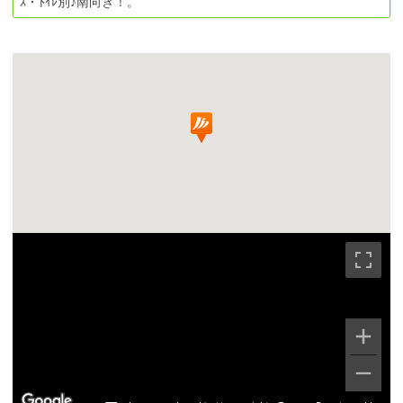
ｽ・ﾄｲﾚ別♪南向き！。