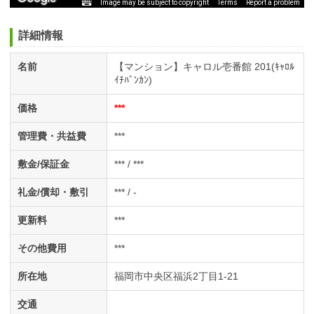
Image may be subject to copyright
Terms
Report a problem
詳細情報
名前
【マンション】キャロル壱番館 201(ｷｬﾛﾙ
ｲﾁﾊﾞﾝｶﾝ)
価格
***
管理費・共益費
***
敷金/保証金
*** / ***
礼金/償却・敷引
*** / -
更新料
***
その他費用
***
所在地
福岡市中央区福浜2丁目1-21
交通