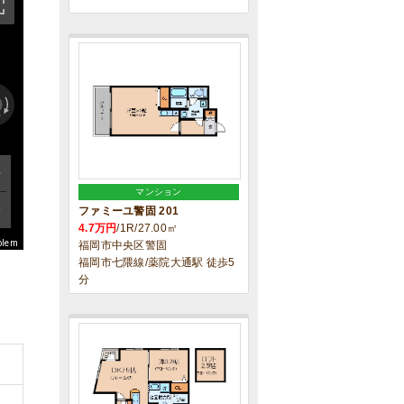
マンション
ファミーユ警固 201
4.7万円
/1R/27.00㎡
blem
福岡市中央区警固
福岡市七隈線/薬院大通駅 徒歩5
分