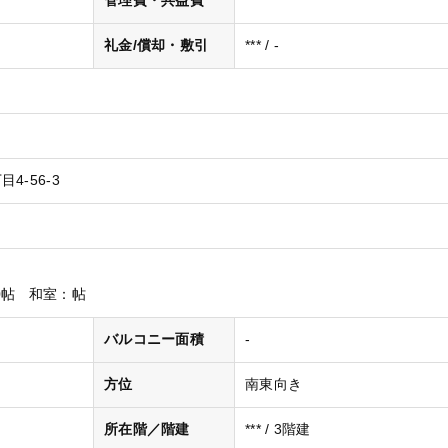
管理費・共益費
***
礼金/償却・敷引
*** / -
4-56-3
0帖
和室
：帖
バルコニー面積
-
方位
南東向き
所在階／階建
*** / 3階建