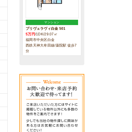
マンション
プリヴェラヴィ白金 501
5万円
/1DK/29.07㎡
福岡市中央区白金
西鉄天神大牟田線/薬院駅 徒歩7
分