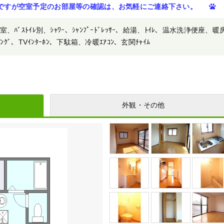
ですが空室予定のお部屋等の確認は、お気軽にご連絡下さい。
ﾞｽﾄｲﾚ別、ｼｬﾜｰ、ｼｬﾝﾌﾟｰﾄﾞﾚｯｻｰ、給湯、ﾄｲﾚ、温水洗浄便座、暖
ｸﾞ、TVｲﾝﾀｰﾎﾝ、下駄箱、冷暖ｴｱｺﾝ、玄関ﾁｬｲﾑ
外観・その他