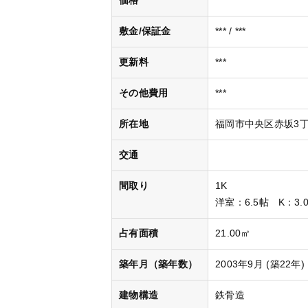
価格
***
敷金/保証金
*** / ***
更新料
***
その他費用
***
所在地
福岡市中央区赤坂3丁目
交通
間取り
1K
洋室
：6.5帖
K
：3.
占有面積
21.00㎡
築年月（築年数）
2003年9月 (築22年)
建物構造
鉄骨造