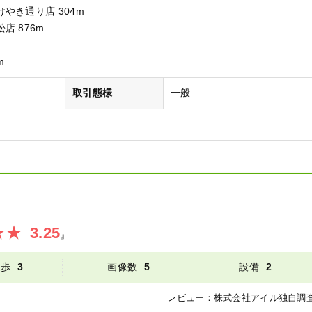
やき通り店 304m
店 876m
m
取引態様
一般
3.25
』
徒歩
3
画像数
5
設備
2
レビュー：
株式会社アイル
独自調