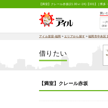
【満室】クレール赤坂(21.00㎡-1K)【301】 
買い
一戸
(新築
アイル賃貸-福岡
>
エリアから探す
>
福岡市中央区 
借りたい
【満室】クレール赤坂