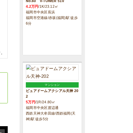
No.60 V-TOWER 510
4.2万円
/1K/23.12㎡
福岡市中央区長浜
福岡市空港線/赤坂(福岡)駅 徒歩
6分
す。
マンション
ピュアドームアクシアル天神 20
2
5万円
/1R/24.80㎡
福岡市中央区渡辺通
西鉄天神大牟田線/西鉄福岡(天
神)駅 徒歩5分