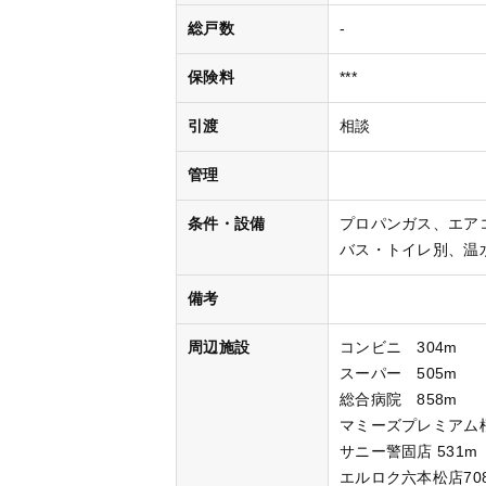
総戸数
-
保険料
***
引渡
相談
管理
条件・設備
プロパンガス
エア
バス・トイレ別
温
備考
周辺施設
コンビニ 304m
スーパー 505m
総合病院 858m
マミーズプレミアム桜
サニー警固店 531m
エルロク六本松店70