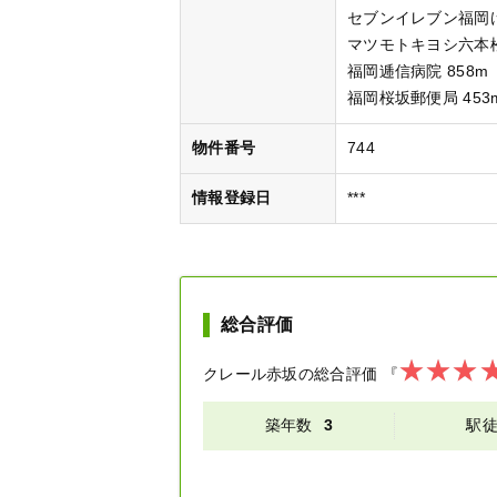
セブンイレブン福岡け
マツモトキヨシ六本松
福岡逓信病院 858m
福岡桜坂郵便局 453
物件番号
744
情報登録日
***
総合評価
クレール赤坂
の総合評価
『
築年数
3
駅