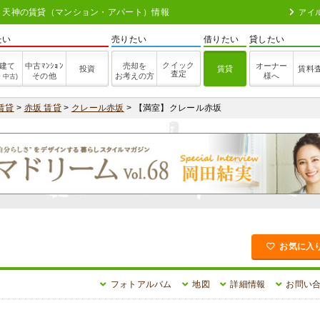
| 博多・天神の賃貸（マンション・アパート）情報
アイ
たい
売りたい
借りたい
貸したい
クイック
建て
中古ﾏﾝｼｮﾝ
売却を
オーナー
投資
賃貸
賃料
査定
その他
お考えの方
様へ
・中古)
賃貸
>
赤坂 賃貸
>
クレール赤坂
> 【満室】クレール赤坂
お気に入
フォトアルバム
地図
詳細情報
お問い