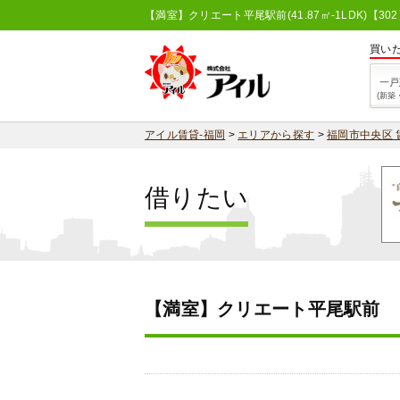
【満室】クリエート平尾駅前(41.87㎡-1LDK)【
買い
一戸
(新築
アイル賃貸-福岡
>
エリアから探す
>
福岡市中央区 
借りたい
【満室】クリエート平尾駅前