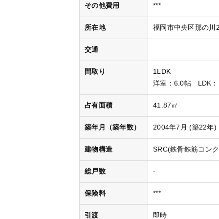
その他費用
***
所在地
福岡市中央区那の川2丁
交通
間取り
1LDK
洋室
：6.0帖
LDK
：
占有面積
41.87㎡
築年月（築年数）
2004年7月 (築22年)
建物構造
SRC(鉄骨鉄筋コンク
総戸数
-
保険料
***
引渡
即時