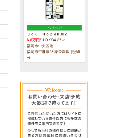
マンション
Ｊｏｕ ＨｏｐｅII 302
6.8万円
/1LDK/34.85㎡
福岡市中央区港
福岡市空港線/大濠公園駅 徒歩5
分