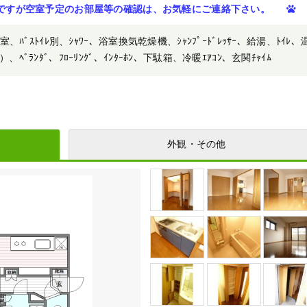
ですが空室予定のお部屋等の確認は、お気軽にご連絡下さい。
ﾞｽﾄｲﾚ別、ｼｬﾜｰ、浴室換気乾燥機、ｼｬﾝﾌﾟｰﾄﾞﾚｯｻｰ、給湯、ﾄｲﾚ、
ﾝﾀﾞ、ﾌﾛｰﾘﾝｸﾞ、ｲﾝﾀｰﾎﾝ、下駄箱、冷暖ｴｱｺﾝ、玄関ﾁｬｲﾑ
外観・その他