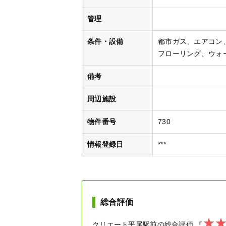
管理
条件・設備
都市ガス
エアコン
フローリング
ウォ
備考
周辺施設
物件番号
730
情報登録日
***
総合評価
クリエート平尾駅前
の総合評価
『