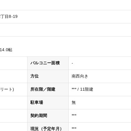
目8-19
14.0帖
バルコニー面積
-
方位
南西向き
リート)
所在階／階建
*** / 11階建
駐車場
無
契約期間
***
現況（予定年月）
***