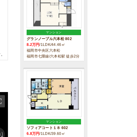
マンション
グランノーブル六本松 802
8.2万円
/1LDK/44.46㎡
福岡市中央区六本松
す。
福岡市七隈線/六本松駅 徒歩2分
マンション
ソフィアコート１８ 602
6.8万円
/1LDK/39.60㎡