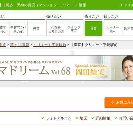
302】 | 博多・天神の賃貸（マンション・アパート）情報
アイ
たい
売りたい
借りたい
貸したい
クイック
建て
中古ﾏﾝｼｮﾝ
売却を
オーナー
投資
賃貸
賃料
査定
その他
お考えの方
様へ
・中古)
賃貸
>
那の川 賃貸
>
クリエート平尾駅前
> 【満室】クリエート平尾駅前
お気に入
フォトアルバム
地図
詳細情報
お問い