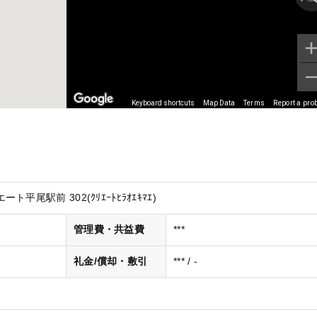
Keyboard shortcuts
Map Data
Terms
Report a pro
平尾駅前 302(ｸﾘｴｰﾄﾋﾗｵｴｷﾏｴ)
管理費・共益費
***
礼金/償却・敷引
*** / -