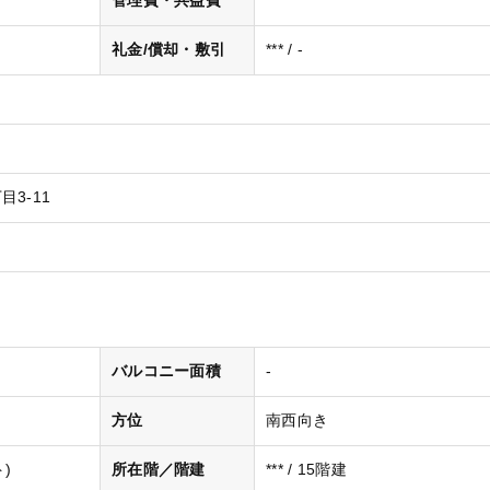
管理費・共益費
***
礼金/償却・敷引
*** / -
3-11
バルコニー面積
-
方位
南西向き
)
所在階／階建
*** / 15階建