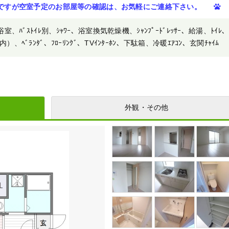
ですが空室予定のお部屋等の確認は、お気軽にご連絡下さい。
、浴室、ﾊﾞｽﾄｲﾚ別、ｼｬﾜｰ、浴室換気乾燥機、ｼｬﾝﾌﾟｰﾄﾞﾚｯｻｰ、給湯、ﾄｲﾚ
ﾗﾝﾀﾞ、ﾌﾛｰﾘﾝｸﾞ、TVｲﾝﾀｰﾎﾝ、下駄箱、冷暖ｴｱｺﾝ、玄関ﾁｬｲﾑ
外観・その他