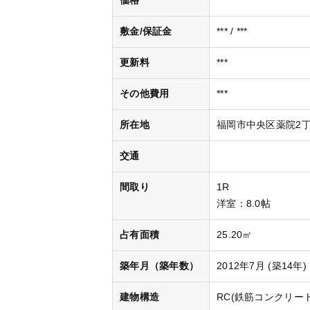
価格
***
敷金/保証金
*** / ***
更新料
***
その他費用
***
所在地
福岡市中央区薬院2丁目
交通
間取り
1R
洋室
：8.0帖
占有面積
25.20㎡
築年月（築年数）
2012年7月 (築14年)
建物構造
RC(鉄筋コンクリート