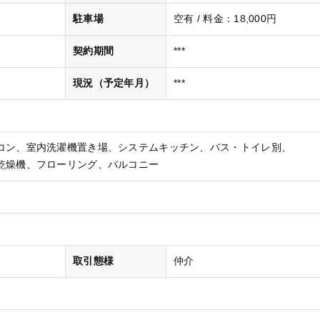
駐車場
空有 / 料金：18,000円
契約期間
***
現況（予定年月）
***
コン
室内洗濯機置き場
システムキッチン
バス・トイレ別
乾燥機
フローリング
バルコニー
取引態様
仲介