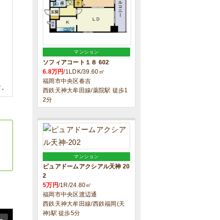
マンション
ソフィアコート１８ 602
6.8万円
/1LDK/39.60㎡
福岡市中央区春吉
す。
西鉄天神大牟田線/薬院駅 徒歩1
2分
マンション
ピュアドームアクシアル天神 20
2
5万円
/1R/24.80㎡
福岡市中央区渡辺通
西鉄天神大牟田線/西鉄福岡(天
神)駅 徒歩5分