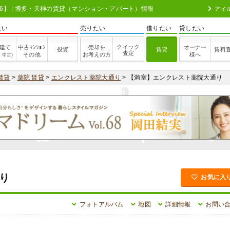
306】 | 博多・天神の賃貸（マンション・アパート）情報
アイ
たい
売りたい
借りたい
貸したい
クイック
建て
中古ﾏﾝｼｮﾝ
売却を
オーナー
投資
賃貸
賃料
査定
その他
お考えの方
様へ
・中古)
賃貸
>
薬院 賃貸
>
エンクレスト薬院大通り
> 【満室】エンクレスト薬院大通り
り
お気に入
フォトアルバム
地図
詳細情報
お問い