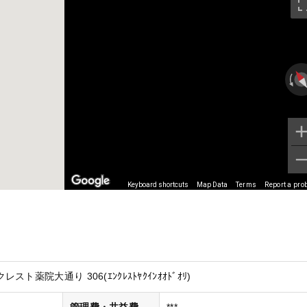
Keyboard shortcuts
Map Data
Terms
Report a pro
薬院大通り 306(ｴﾝｸﾚｽﾄﾔｸｲﾝｵｵﾄﾞｵﾘ)