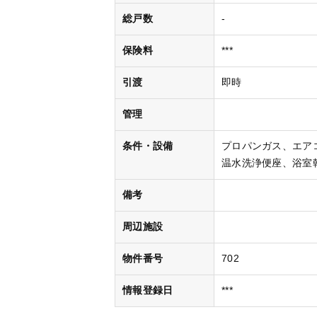
総戸数
-
保険料
***
引渡
即時
管理
条件・設備
プロパンガス
エア
温水洗浄便座
浴室
備考
周辺施設
物件番号
702
情報登録日
***