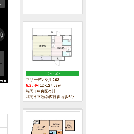
マンション
フリーデン今川 202
blem
5.2万円
/1DK/27.53㎡
福岡市中央区今川
福岡市空港線/西新駅 徒歩5分