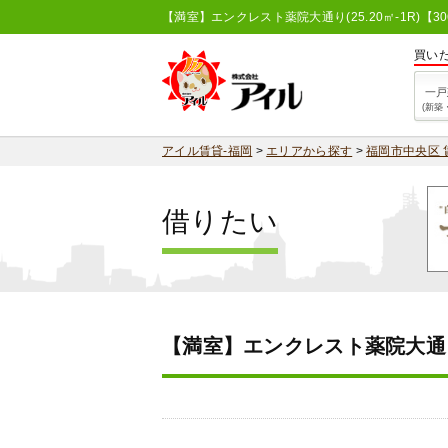
【満室】エンクレスト薬院大通り(25.20㎡-1R)【
買い
一戸
(新築
アイル賃貸-福岡
>
エリアから探す
>
福岡市中央区 
借りたい
【満室】エンクレスト薬院大通