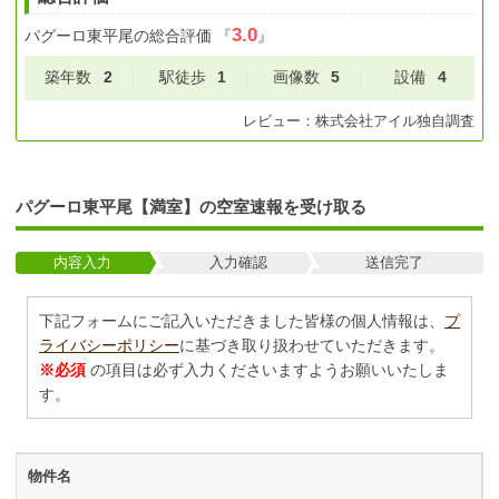
3.0
パグーロ東平尾
の総合評価
『
』
築年数
2
駅徒歩
1
画像数
5
設備
4
レビュー：
株式会社アイル
独自調査
パグーロ東平尾【満室】の空室速報を受け取る
内容入力
入力確認
送信完了
下記フォームにご記入いただきました皆様の個人情報は、
プ
ライバシーポリシー
に基づき取り扱わせていただきます。
※必須
の項目は必ず入力くださいますようお願いいたしま
す。
物件名