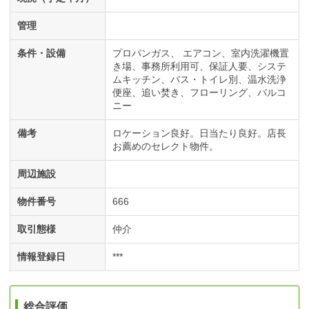
管理
条件・設備
プロパンガス
エアコン
室内洗濯機置
き場
事務所利用可
保証人要
システ
ムキッチン
バス・トイレ別
温水洗浄
便座
追い焚き
フローリング
バルコ
ニー
備考
ロケーション良好。日当たり良好。店長
お薦めのセレクト物件。
周辺施設
物件番号
666
取引態様
仲介
情報登録日
***
総合評価