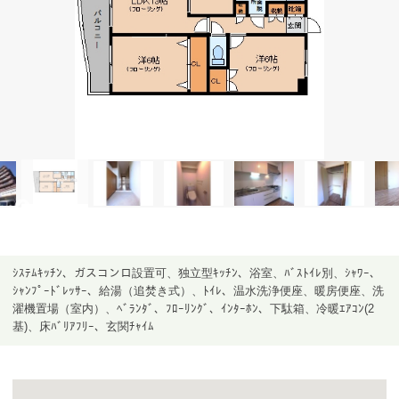
ｼｽﾃﾑｷｯﾁﾝ、ガスコンロ設置可、独立型ｷｯﾁﾝ、浴室、ﾊﾞｽﾄｲﾚ別、ｼｬﾜｰ、
ｼｬﾝﾌﾟｰﾄﾞﾚｯｻｰ、給湯（追焚き式）、ﾄｲﾚ、温水洗浄便座、暖房便座、洗
濯機置場（室内）、ﾍﾞﾗﾝﾀﾞ、ﾌﾛｰﾘﾝｸﾞ、ｲﾝﾀｰﾎﾝ、下駄箱、冷暖ｴｱｺﾝ(2
基)、床ﾊﾞﾘｱﾌﾘｰ、玄関ﾁｬｲﾑ