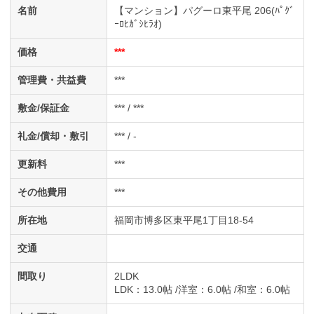
名前
【マンション】パグーロ東平尾 206(ﾊﾟｸﾞ
ｰﾛﾋｶﾞｼﾋﾗｵ)
価格
***
管理費・共益費
***
敷金/保証金
*** / ***
礼金/償却・敷引
*** / -
更新料
***
その他費用
***
所在地
福岡市博多区東平尾1丁目18-54
交通
間取り
2LDK
LDK
：13.0帖
洋室
：6.0帖
和室
：6.0帖