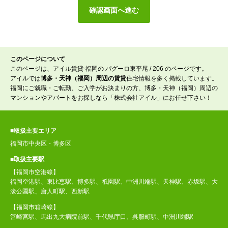
このページについて
このページは、アイル賃貸-福岡の パグーロ東平尾 / 206 のページです。
アイルでは
博多・天神（福岡）周辺の賃貸
住宅情報を多く掲載しています。
福岡にご就職・ご転勤、ご入学がお決まりの方、博多・天神（福岡）周辺の
マンションやアパートをお探しなら「株式会社アイル」にお任せ下さい！
■取扱主要エリア
福岡市中央区・博多区
■取扱主要駅
【福岡市空港線】
福岡空港駅、東比恵駅、博多駅、祇園駅、中洲川端駅、天神駅、赤坂駅、大
濠公園駅、唐人町駅、西新駅
【福岡市箱崎線】
筥崎宮駅、馬出九大病院前駅、千代県庁口、呉服町駅、中洲川端駅