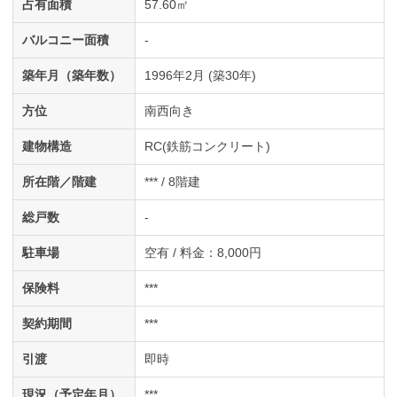
占有面積
57.60㎡
バルコニー面積
-
築年月（築年数）
1996年2月 (築30年)
方位
南西向き
建物構造
RC(鉄筋コンクリート)
所在階／階建
*** / 8階建
総戸数
-
駐車場
空有 / 料金：8,000円
保険料
***
契約期間
***
引渡
即時
現況（予定年月）
***