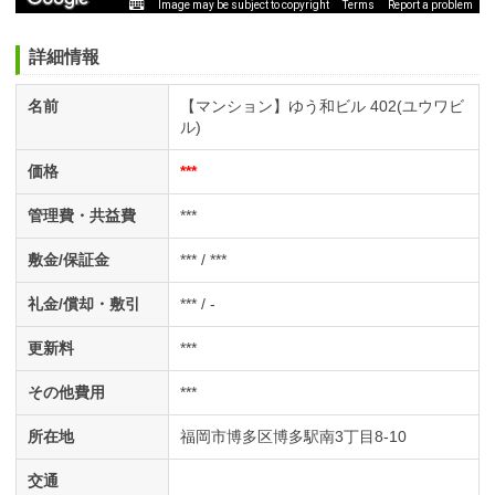
Image may be subject to copyright
Terms
Report a problem
詳細情報
名前
【マンション】ゆう和ビル 402(ユウワビ
ル)
価格
***
管理費・共益費
***
敷金/保証金
*** / ***
礼金/償却・敷引
*** / -
更新料
***
その他費用
***
所在地
福岡市博多区博多駅南3丁目8-10
交通