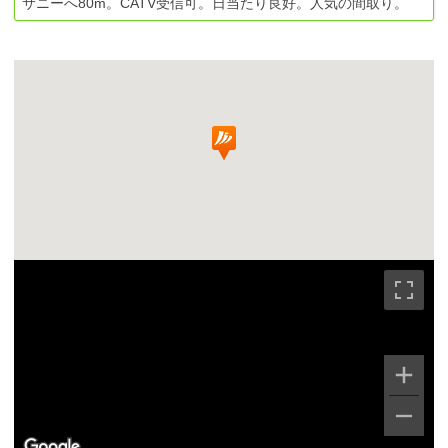
サニーへ80m。CATV受信可。日当たり良好。人気の間取り。