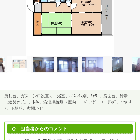
流し台、ガスコンロ設置可、浴室、ﾊﾞｽﾄｲﾚ別、ｼｬﾜｰ、洗面台、給湯
（追焚き式）、ﾄｲﾚ、洗濯機置場（室内）、ﾍﾞﾗﾝﾀﾞ、ﾌﾛｰﾘﾝｸﾞ、ｲﾝﾀｰﾎ
ﾝ、下駄箱、玄関ﾁｬｲﾑ
担当者からのコメント