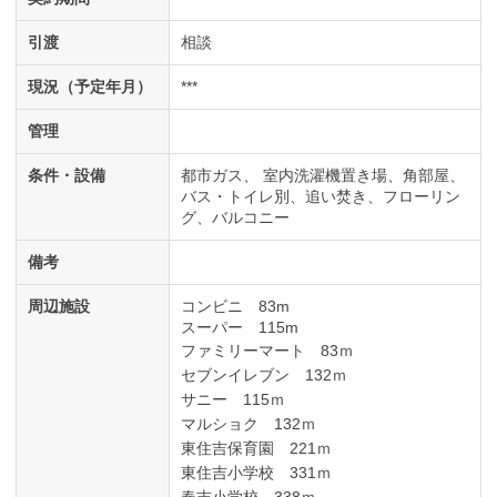
引渡
相談
現況（予定年月）
***
管理
条件・設備
都市ガス
室内洗濯機置き場
角部屋
バス・トイレ別
追い焚き
フローリン
グ
バルコニー
備考
周辺施設
コンビニ 83m
スーパー 115m
ファミリーマート 83ｍ
セブンイレブン 132ｍ
サニー 115ｍ
マルショク 132ｍ
東住吉保育園 221ｍ
東住吉小学校 331ｍ