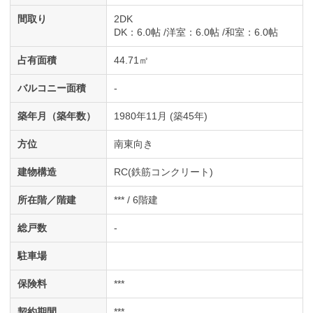
間取り
2DK
DK
：6.0帖
洋室
：6.0帖
和室
：6.0帖
占有面積
44.71㎡
バルコニー面積
-
築年月（築年数）
1980年11月 (築45年)
方位
南東向き
建物構造
RC(鉄筋コンクリート)
所在階／階建
*** / 6階建
総戸数
-
駐車場
保険料
***
契約期間
***