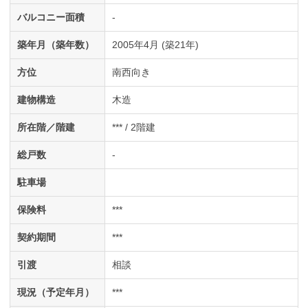
バルコニー面積
-
築年月（築年数）
2005年4月 (築21年)
方位
南西向き
建物構造
木造
所在階／階建
*** / 2階建
総戸数
-
駐車場
保険料
***
契約期間
***
引渡
相談
現況（予定年月）
***