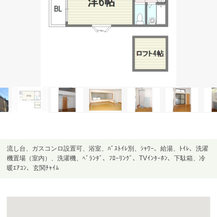
流し台、ガスコンロ設置可、浴室、ﾊﾞｽﾄｲﾚ別、ｼｬﾜｰ、給湯、ﾄｲﾚ、洗濯
機置場（室内）、洗濯機、ﾍﾞﾗﾝﾀﾞ、ﾌﾛｰﾘﾝｸﾞ、TVｲﾝﾀｰﾎﾝ、下駄箱、冷
暖ｴｱｺﾝ、玄関ﾁｬｲﾑ