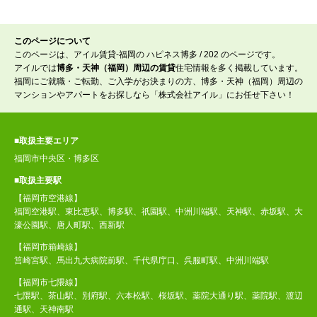
このページについて
このページは、アイル賃貸-福岡の ハピネス博多 / 202 のページです。
アイルでは
博多・天神（福岡）周辺の賃貸
住宅情報を多く掲載しています。
福岡にご就職・ご転勤、ご入学がお決まりの方、博多・天神（福岡）周辺の
マンションやアパートをお探しなら「株式会社アイル」にお任せ下さい！
■取扱主要エリア
福岡市中央区・博多区
■取扱主要駅
【福岡市空港線】
福岡空港駅、東比恵駅、博多駅、祇園駅、中洲川端駅、天神駅、赤坂駅、大
濠公園駅、唐人町駅、西新駅
【福岡市箱崎線】
筥崎宮駅、馬出九大病院前駅、千代県庁口、呉服町駅、中洲川端駅
【福岡市七隈線】
七隈駅、茶山駅、別府駅、六本松駅、桜坂駅、薬院大通り駅、薬院駅、渡辺
通駅、天神南駅