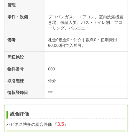
管理
条件・設備
プロパンガス
エアコン
室内洗濯機置
き場
保証人要
バス・トイレ別
フロ
ーリング
バルコニー
備考
礼金0敷金0・仲介手数料0・初期費用
60,000円で入居可。
周辺施設
物件番号
609
取引態様
仲介
情報登録日
***
総合評価
3.5
ハピネス博多
の総合評価
『
』