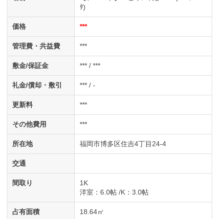
ﾀ)
価格
***
管理費・共益費
***
敷金/保証金
*** / ***
礼金/償却・敷引
*** / -
更新料
***
その他費用
***
所在地
福岡市博多区住吉4丁目24-4
交通
間取り
1K
洋室
：6.0帖
K
：3.0帖
占有面積
18.64㎡