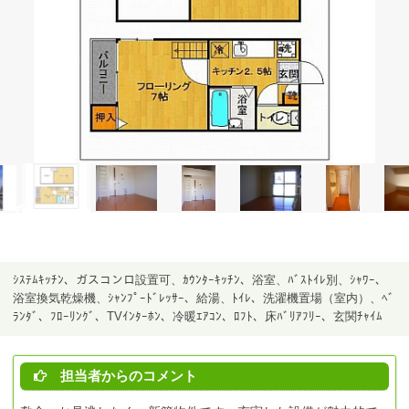
ｼｽﾃﾑｷｯﾁﾝ、ガスコンロ設置可、ｶｳﾝﾀｰｷｯﾁﾝ、浴室、ﾊﾞｽﾄｲﾚ別、ｼｬﾜｰ、
浴室換気乾燥機、ｼｬﾝﾌﾟｰﾄﾞﾚｯｻｰ、給湯、ﾄｲﾚ、洗濯機置場（室内）、ﾍﾞ
ﾗﾝﾀﾞ、ﾌﾛｰﾘﾝｸﾞ、TVｲﾝﾀｰﾎﾝ、冷暖ｴｱｺﾝ、ﾛﾌﾄ、床ﾊﾞﾘｱﾌﾘｰ、玄関ﾁｬｲﾑ
担当者からのコメント