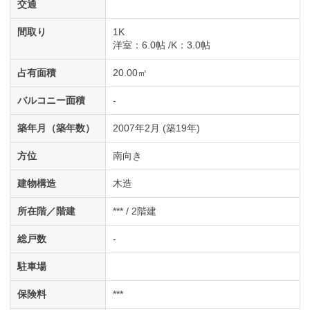
交通
間取り
1K
洋室
：6.0帖
K
：3.0帖
占有面積
20.00㎡
バルコニー面積
-
築年月（築年数）
2007年2月 (築19年)
方位
南向き
建物構造
木造
所在階／階建
*** / 2階建
総戸数
-
駐車場
保険料
***