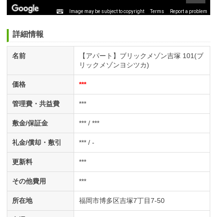
Image may be subject to copyright
Terms
Report a problem
詳細情報
名前
【アパート】ブリックメゾン吉塚 101(ブ
リックメゾンヨシツカ)
価格
***
管理費・共益費
***
敷金/保証金
*** / ***
礼金/償却・敷引
*** / -
更新料
***
その他費用
***
所在地
福岡市博多区吉塚7丁目7-50