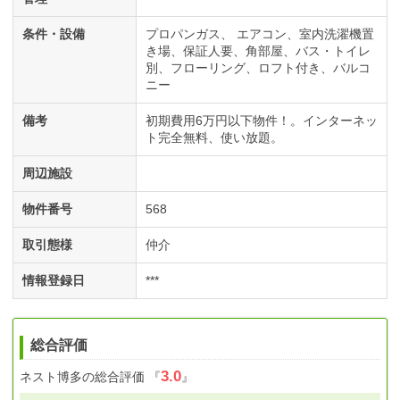
条件・設備
プロパンガス
エアコン
室内洗濯機置
き場
保証人要
角部屋
バス・トイレ
別
フローリング
ロフト付き
バルコ
ニー
備考
初期費用6万円以下物件！。インターネッ
ト完全無料、使い放題。
周辺施設
物件番号
568
取引態様
仲介
情報登録日
***
総合評価
3.0
ネスト博多
の総合評価
『
』