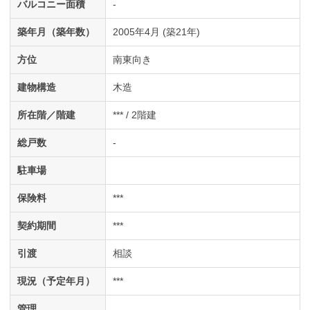
バルコニー面積
-
築年月（築年数）
2005年4月 (築21年)
方位
南東向き
建物構造
木造
所在階／階建
*** / 2階建
総戸数
-
駐車場
保険料
***
契約期間
***
引渡
相談
現況（予定年月）
***
管理