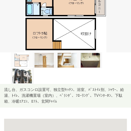
流し台、ガスコンロ設置可、独立型ｷｯﾁﾝ、浴室、ﾊﾞｽﾄｲﾚ別、ｼｬﾜｰ、給
湯、ﾄｲﾚ、洗濯機置場（室内）、ﾍﾞﾗﾝﾀﾞ、ﾌﾛｰﾘﾝｸﾞ、TVｲﾝﾀｰﾎﾝ、下駄
箱、冷暖ｴｱｺﾝ、ﾛﾌﾄ、玄関ﾁｬｲﾑ