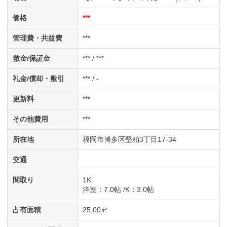
価格
***
管理費・共益費
***
敷金/保証金
*** / ***
礼金/償却・敷引
*** / -
更新料
***
その他費用
***
所在地
福岡市博多区堅粕3丁目17-34
交通
間取り
1K
洋室
：7.0帖
K
：3.0帖
占有面積
25.00㎡