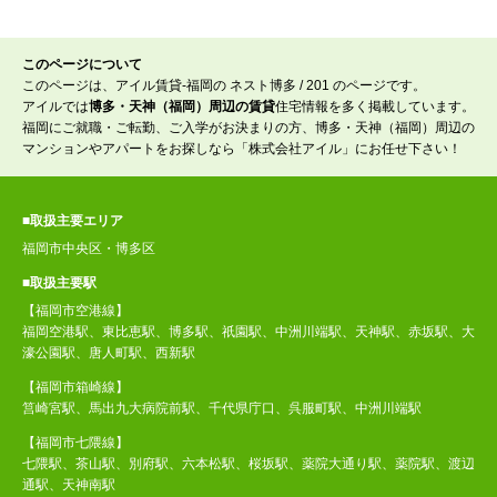
このページについて
このページは、アイル賃貸-福岡の ネスト博多 / 201 のページです。
アイルでは
博多・天神（福岡）周辺の賃貸
住宅情報を多く掲載しています。
福岡にご就職・ご転勤、ご入学がお決まりの方、博多・天神（福岡）周辺の
マンションやアパートをお探しなら「株式会社アイル」にお任せ下さい！
■取扱主要エリア
福岡市中央区・博多区
■取扱主要駅
【福岡市空港線】
福岡空港駅、東比恵駅、博多駅、祇園駅、中洲川端駅、天神駅、赤坂駅、大
濠公園駅、唐人町駅、西新駅
【福岡市箱崎線】
筥崎宮駅、馬出九大病院前駅、千代県庁口、呉服町駅、中洲川端駅
【福岡市七隈線】
七隈駅、茶山駅、別府駅、六本松駅、桜坂駅、薬院大通り駅、薬院駅、渡辺
通駅、天神南駅