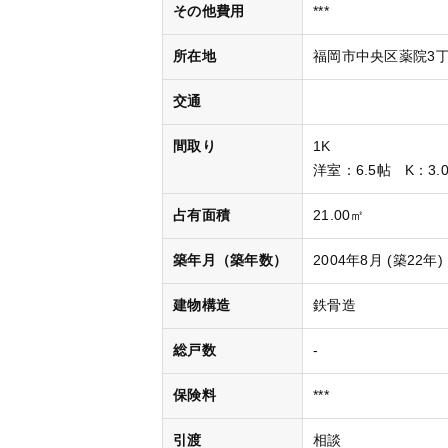
その他費用
***
所在地
福岡市中央区薬院3丁目
交通
間取り
1K
洋室
：6.5帖
K
：3.
占有面積
21.00㎡
築年月（築年数）
2004年8月 (築22年)
建物構造
鉄骨造
総戸数
-
保険料
***
引渡
相談