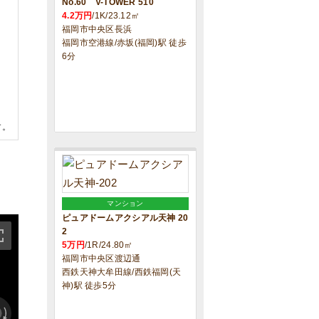
No.60 V-TOWER 510
4.2万円
/1K/23.12㎡
福岡市中央区長浜
福岡市空港線/赤坂(福岡)駅 徒歩
6分
す。
マンション
ピュアドームアクシアル天神 20
2
5万円
/1R/24.80㎡
福岡市中央区渡辺通
西鉄天神大牟田線/西鉄福岡(天
神)駅 徒歩5分