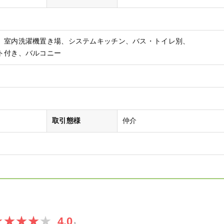
室内洗濯機置き場
システムキッチン
バス・トイレ別
ト付き
バルコニー
取引態様
仲介
4.0
』