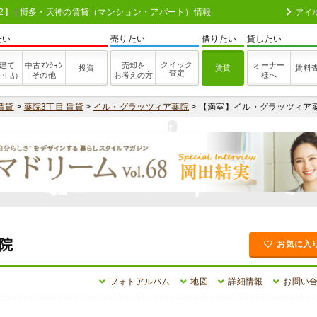
202】 | 博多・天神の賃貸（マンション・アパート）情報
アイ
たい
売りたい
借りたい
貸したい
クイック
建て
中古ﾏﾝｼｮﾝ
売却を
オーナー
投資
賃貸
賃料
査定
その他
お考えの方
様へ
・中古)
賃貸
>
薬院3丁目 賃貸
>
イル・グラッツィア薬院
> 【満室】イル・グラッツィア
院
お気に入
フォトアルバム
地図
詳細情報
お問い