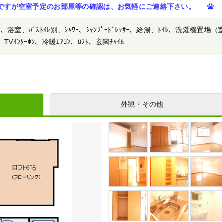
ですが空室予定のお部屋等の確認は、お気軽にご連絡下さい。
、浴室、ﾊﾞｽﾄｲﾚ別、ｼｬﾜｰ、ｼｬﾝﾌﾟｰﾄﾞﾚｯｻｰ、給湯、ﾄｲﾚ、洗濯機置場（
Vｲﾝﾀｰﾎﾝ、冷暖ｴｱｺﾝ、ﾛﾌﾄ、玄関ﾁｬｲﾑ
外観・その他