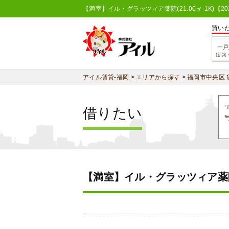
【満室】イル・グラッツィア薬院(21.00㎡-1K)【
買い
一戸
(新築
アイル賃貸-福岡
>
エリアから探す
>
福岡市中央区 
借りたい
【満室】イル・グラッツィア薬