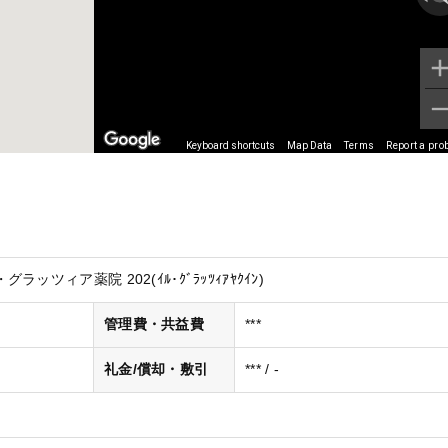
Keyboard shortcuts
Map Data
Terms
Report a pro
ッツィア薬院 202(ｲﾙ･ｸﾞﾗｯﾂｨｱﾔｸｲﾝ)
管理費・共益費
***
礼金/償却・敷引
*** / -