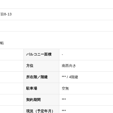
8-13
0帖
バルコニー面積
-
方位
南西向き
所在階／階建
*** / 4階建
駐車場
空無
契約期間
***
現況（予定年月）
***