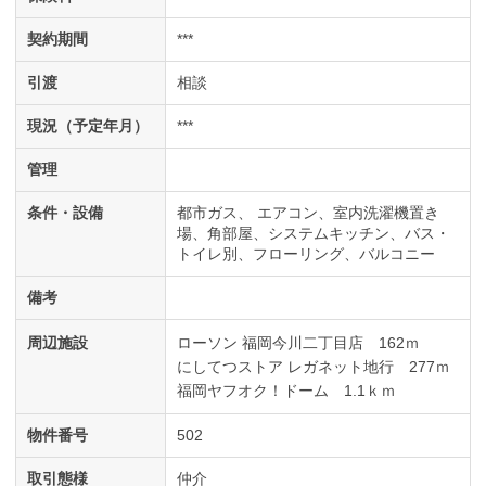
契約期間
***
引渡
相談
現況（予定年月）
***
管理
条件・設備
都市ガス
エアコン
室内洗濯機置き
場
角部屋
システムキッチン
バス・
トイレ別
フローリング
バルコニー
備考
周辺施設
ローソン 福岡今川二丁目店 162ｍ
にしてつストア レガネット地行 277ｍ
福岡ヤフオク！ドーム 1.1ｋｍ
物件番号
502
取引態様
仲介