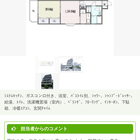
ｼｽﾃﾑｷｯﾁﾝ、ガスコンロ付き、浴室、ﾊﾞｽﾄｲﾚ別、ｼｬﾜｰ、ｼｬﾝﾌﾟｰﾄﾞﾚｯｻｰ、
給湯、ﾄｲﾚ、洗濯機置場（室内）、ﾍﾞﾗﾝﾀﾞ、ﾌﾛｰﾘﾝｸﾞ、ｲﾝﾀｰﾎﾝ、下駄
箱、冷暖ｴｱｺﾝ、玄関ﾁｬｲﾑ
担当者からのコメント