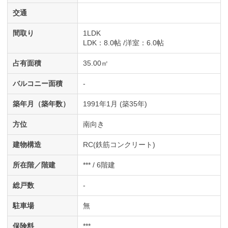
交通
間取り
1LDK
LDK
：8.0帖
洋室
：6.0帖
占有面積
35.00㎡
バルコニー面積
-
築年月（築年数）
1991年1月 (築35年)
方位
南向き
建物構造
RC(鉄筋コンクリート)
所在階／階建
*** / 6階建
総戸数
-
駐車場
無
保険料
***