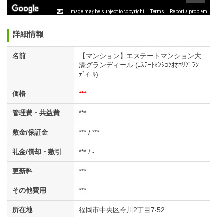
Image may be subject to copyright
Terms
Report a problem
詳細情報
名前
【マンション】エステートマンション大
濠グランディール (ｴｽﾃｰﾄﾏﾝｼｮﾝｵｵﾎﾘｸﾞﾗﾝ
ﾃﾞｨｰﾙ)
価格
***
管理費・共益費
***
敷金/保証金
*** / ***
礼金/償却・敷引
*** / -
更新料
***
その他費用
***
所在地
福岡市中央区今川2丁目7-52