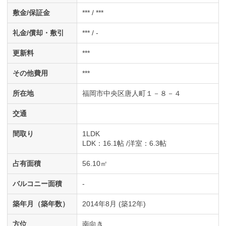
敷金/保証金
*** / ***
礼金/償却・敷引
*** / -
更新料
***
その他費用
***
所在地
福岡市中央区唐人町１－８－４
交通
間取り
1LDK
LDK
：16.1帖
洋室
：6.3帖
占有面積
56.10㎡
バルコニー面積
-
築年月（築年数）
2014年8月 (築12年)
方位
南向き