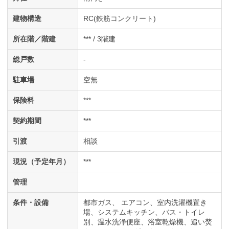
建物構造
RC(鉄筋コンクリート)
所在階／階建
*** / 3階建
総戸数
-
駐車場
空無
保険料
***
契約期間
***
引渡
相談
現況（予定年月）
***
管理
条件・設備
都市ガス
エアコン
室内洗濯機置き
場
システムキッチン
バス・トイレ
別
温水洗浄便座
浴室乾燥機
追い焚