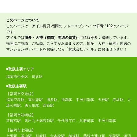
このページについて
このページは、アイル賃貸-福岡の シャーメゾンハイツ群青 / 102 のページ
です。
アイルでは
博多・天神（福岡）周辺の賃貸
住宅情報を多く掲載しています。
福岡にご就職・ご転勤、ご入学がお決まりの方、博多・天神（福岡）周辺の
マンションやアパートをお探しなら「株式会社アイル」にお任せ下さい！
■取扱主要エリア
福岡市中央区・博多区
■取扱主要駅
【福岡市空港線】
福岡空港駅、東比恵駅、博多駅、祇園駅、中洲川端駅、天神駅、赤坂駅、大
濠公園駅、唐人町駅、西新駅
【福岡市箱崎線】
筥崎宮駅、馬出九大病院前駅、千代県庁口、呉服町駅、中洲川端駅
【福岡市七隈線】
七隈駅、茶山駅、別府駅、六本松駅、桜坂駅、薬院大通り駅、薬院駅、渡辺