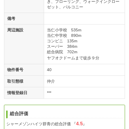
き
フローリング
ウォークインクロー
ゼット
バルコニー
備考
周辺施設
当仁小学校 535m
当仁中学校 890m
コンビニ 135m
スーパー 384m
総合病院 702m
ヤフオクドームまで徒歩９分
物件番号
40
取引態様
仲介
情報登録日
***
総合評価
4.5
シャーメゾンハイツ群青
の総合評価
『
』