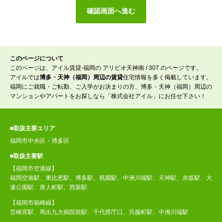
このページについて
このページは、アイル賃貸-福岡の アリビオ天神南 / 307 のページです。
アイルでは
博多・天神（福岡）周辺の賃貸
住宅情報を多く掲載しています。
福岡にご就職・ご転勤、ご入学がお決まりの方、博多・天神（福岡）周辺の
マンションやアパートをお探しなら「株式会社アイル」にお任せ下さい！
■取扱主要エリア
福岡市中央区・博多区
■取扱主要駅
【福岡市空港線】
福岡空港駅、東比恵駅、博多駅、祇園駅、中洲川端駅、天神駅、赤坂駅、大
濠公園駅、唐人町駅、西新駅
【福岡市箱崎線】
筥崎宮駅、馬出九大病院前駅、千代県庁口、呉服町駅、中洲川端駅