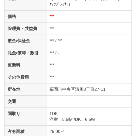
ｵﾃﾝｼﾞﾝﾐﾅﾐ)
価格
***
管理費・共益費
***
敷金/保証金
*** / ***
礼金/償却・敷引
*** / -
更新料
***
その他費用
***
所在地
福岡市中央区清川3丁目27-11
交通
間取り
1DK
洋室
：5.5帖
DK
：6.5帖
占有面積
25.00㎡