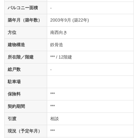
バルコニー面積
-
築年月（築年数）
2003年9月 (築22年)
方位
南西向き
建物構造
鉄骨造
所在階／階建
*** / 12階建
総戸数
-
駐車場
保険料
***
契約期間
***
引渡
相談
現況（予定年月）
***