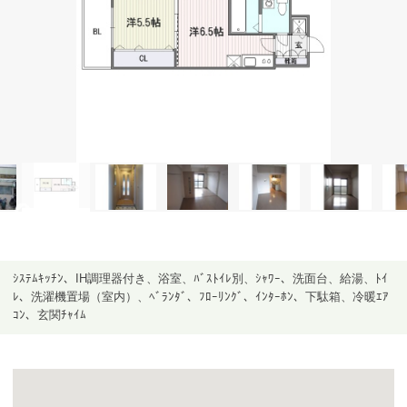
ｼｽﾃﾑｷｯﾁﾝ、IH調理器付き、浴室、ﾊﾞｽﾄｲﾚ別、ｼｬﾜｰ、洗面台、給湯、ﾄｲ
ﾚ、洗濯機置場（室内）、ﾍﾞﾗﾝﾀﾞ、ﾌﾛｰﾘﾝｸﾞ、ｲﾝﾀｰﾎﾝ、下駄箱、冷暖ｴｱ
ｺﾝ、玄関ﾁｬｲﾑ