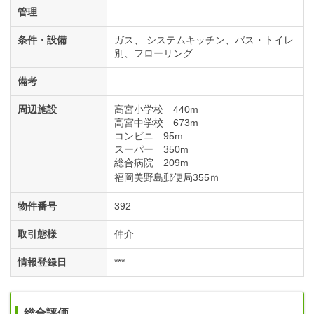
管理
条件・設備
ガス
システムキッチン
バス・トイレ
別
フローリング
備考
周辺施設
高宮小学校 440m
高宮中学校 673m
コンビニ 95m
スーパー 350m
総合病院 209m
福岡美野島郵便局355ｍ
物件番号
392
取引態様
仲介
情報登録日
***
総合評価