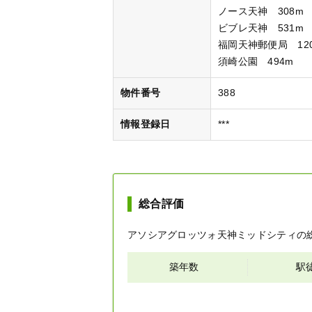
ノース天神 308m
ビブレ天神 531m
福岡天神郵便局 12
須崎公園 494m
物件番号
388
情報登録日
***
総合評価
アソシアグロッツォ天神ミッドシティ
の
築年数
駅