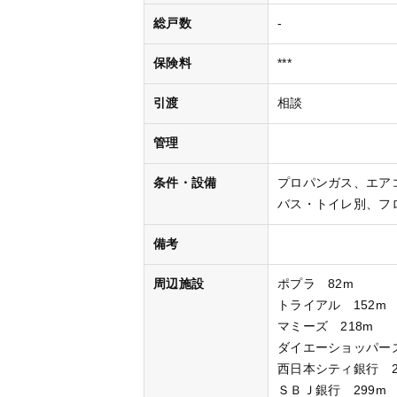
総戸数
-
保険料
***
引渡
相談
管理
条件・設備
プロパンガス
エア
バス・トイレ別
フ
備考
周辺施設
ポプラ 82m
トライアル 152m
マミーズ 218m
ダイエーショッパーズ
西日本シティ銀行 2
ＳＢＪ銀行 299m