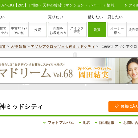
0㎡-1K)【205】 | 博多・天神の賃貸（マンション・アパート）情報
アイ
たい
売りたい
借りたい
貸したい
クイック
建て
中古ﾏﾝｼｮﾝ
売却を
オーナー
投資
賃貸
賃料
査定
その他
お考えの方
様へ
・中古)
賃貸
>
天神 賃貸
>
アソシアグロッツォ天神ミッドシティ
> 【満室】アソシアグ
神ミッドシティ
お気に入
フォトアルバム
地図
詳細情報
お問い