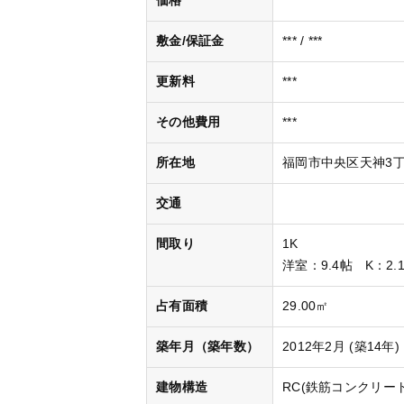
価格
***
敷金/保証金
*** / ***
更新料
***
その他費用
***
所在地
福岡市中央区天神3丁目
交通
間取り
1K
洋室
：9.4帖
K
：2.
占有面積
29.00㎡
築年月（築年数）
2012年2月 (築14年)
建物構造
RC(鉄筋コンクリート