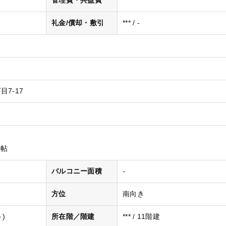
管理費・共益費
***
礼金/償却・敷引
*** / -
7-17
1帖
バルコニー面積
-
方位
南向き
)
所在階／階建
*** / 11階建