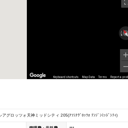
Keyboard shortcuts
Map Data
Terms
Report a pro
ッツォ天神ミッドシティ 205(ｱｿｼｱｸﾞﾛｯﾂｫ ﾃﾝｼﾞﾝﾐｯﾄﾞｼﾃｨ)