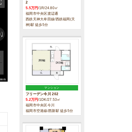
2
5.5万円
/1R/24.80㎡
福岡市中央区渡辺通
西鉄天神大牟田線/西鉄福岡(天
神)駅 徒歩5分
blem
マンション
フリーデン今川 202
5.2万円
/1DK/27.53㎡
福岡市中央区今川
福岡市空港線/西新駅 徒歩5分