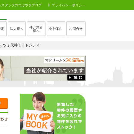
ルスタッフのつぶやきブログ
プライバシーポリシー
仲介業者
査定
法人様へ
会社案内
お問合せ
様へ
ロッツォ天神ミッドシティ
り
合わせ