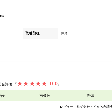
0m
取引態様
仲介
0.0
総合評価
『
』
徒歩
画像数
設備
レビュー：
株式会社アイル
独自調