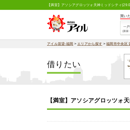
【満室】アソシアグロッツォ天神ミッドシティ(29.0
買い
一戸
(新築
アイル賃貸-福岡
>
エリアから探す
>
福岡市中央区 
借りたい
【満室】アソシアグロッツォ天