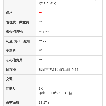
ｲｱｽﾀｰｺﾞｸｼｮ)
価格
***
管理費・共益費
***
敷金/保証金
*** / ***
礼金/償却・敷引
*** / -
更新料
***
その他費用
***
所在地
福岡市博多区御供所町9-11
交通
間取り
1K
洋室
：6.0帖
K
：3.0帖
占有面積
19.27㎡