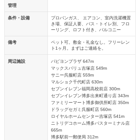
管理
条件・設備
プロパンガス
エアコン
室内洗濯機置
き場
保証人要
バス・トイレ別
フロ
ーリング
ロフト付き
バルコニー
備考
ペット可。敷金・礼金なし。フリーレン
ト1ヶ月。まずはご連絡を。
周辺施設
パピヨンプラザ 647m
マックスバリュ吉塚店 549m
サニー呉服町店 559m
マルショク千代町店 630m
セブンイレブン福岡高校前店 300m
セブンイレブン博多出来町通り店 343m
ファミリーマート博多御供所町店 350m
ドラッグセガミ呉服町店 560m
ロイヤルホームセンター吉塚店 541m
ニトリデコホーム博多バスターミナル店
665m
博多駅前一郵便局 312m