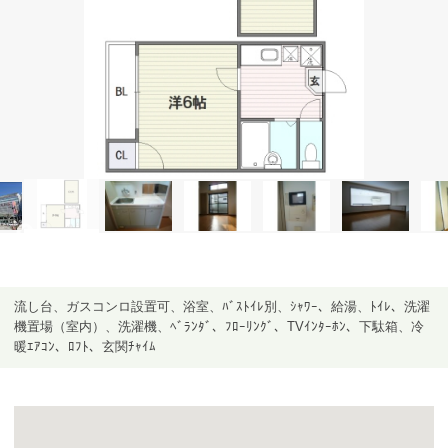
流し台、ガスコンロ設置可、浴室、ﾊﾞｽﾄｲﾚ別、ｼｬﾜｰ、給湯、ﾄｲﾚ、洗濯
機置場（室内）、洗濯機、ﾍﾞﾗﾝﾀﾞ、ﾌﾛｰﾘﾝｸﾞ、TVｲﾝﾀｰﾎﾝ、下駄箱、冷
暖ｴｱｺﾝ、ﾛﾌﾄ、玄関ﾁｬｲﾑ