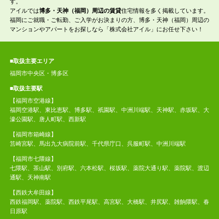
す。
アイルでは
博多・天神（福岡）周辺の賃貸
住宅情報を多く掲載しています。
福岡にご就職・ご転勤、ご入学がお決まりの方、博多・天神（福岡）周辺の
マンションやアパートをお探しなら「株式会社アイル」にお任せ下さい！
■取扱主要エリア
福岡市中央区・博多区
■取扱主要駅
【福岡市空港線】
福岡空港駅、東比恵駅、博多駅、祇園駅、中洲川端駅、天神駅、赤坂駅、大
濠公園駅、唐人町駅、西新駅
【福岡市箱崎線】
筥崎宮駅、馬出九大病院前駅、千代県庁口、呉服町駅、中洲川端駅
【福岡市七隈線】
七隈駅、茶山駅、別府駅、六本松駅、桜坂駅、薬院大通り駅、薬院駅、渡辺
通駅、天神南駅
【西鉄大牟田線】
西鉄福岡駅、薬院駅、西鉄平尾駅、高宮駅、大橋駅、井尻駅、雑餉隈駅、春
日原駅