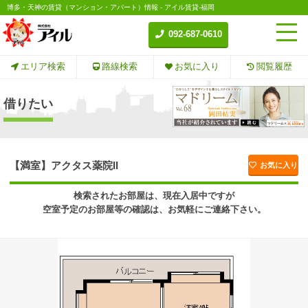
博多・天神の賃貸（マンション・アパート）情報 - アイル賃貸-福岡
092-687-0610
エリア検索
路線検索
お気に入り
閲覧履歴
借りたい
【満室】アクタス薬院II
お気に入り
検索されたお部屋は、現在入居中ですが
空室予定のお部屋等の確認は、お気軽にご連絡下さい。