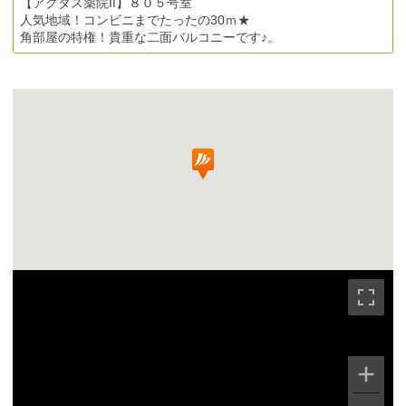
【アクタス薬院II】８０５号室
人気地域！コンビニまでたったの30ｍ★
角部屋の特権！貴重な二面バルコニーです♪。