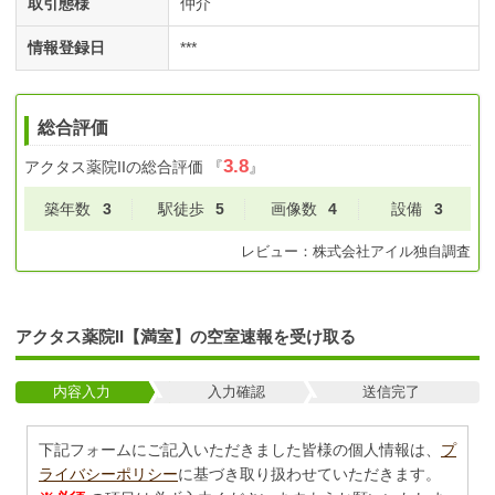
取引態様
仲介
情報登録日
***
総合評価
3.8
アクタス薬院II
の総合評価
『
』
築年数
3
駅徒歩
5
画像数
4
設備
3
レビュー：
株式会社アイル
独自調査
アクタス薬院II【満室】の空室速報を受け取る
内容入力
入力確認
送信完了
下記フォームにご記入いただきました皆様の個人情報は、
プ
ライバシーポリシー
に基づき取り扱わせていただきます。