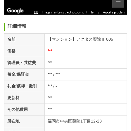
Image may be subject to copyright
Terms
Report a problem
詳細情報
名前
【マンション】アクタス薬院Ⅱ 805
価格
***
管理費・共益費
***
敷金/保証金
*** / ***
礼金/償却・敷引
*** / -
更新料
***
その他費用
***
所在地
福岡市中央区薬院1丁目12-23