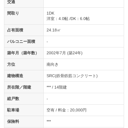
交通
間取り
1DK
洋室
：4.0帖
DK
：6.0帖
占有面積
24.18㎡
バルコニー面積
-
築年月（築年数）
2002年7月 (築24年)
方位
南向き
建物構造
SRC(鉄骨鉄筋コンクリート)
所在階／階建
*** / 14階建
総戸数
-
駐車場
空有 / 料金：20,000円
保険料
***