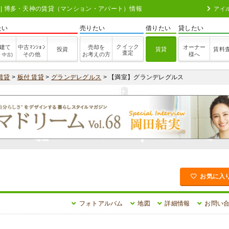
08】 | 博多・天神の賃貸（マンション・アパート）情報
アイ
たい
売りたい
借りたい
貸したい
クイック
建て
中古ﾏﾝｼｮﾝ
売却を
オーナー
投資
賃貸
賃料
査定
その他
お考えの方
様へ
・中古)
賃貸
>
板付 賃貸
>
グランデレグルス
> 【満室】グランデレグルス
お気に入
フォトアルバム
地図
詳細情報
お問い