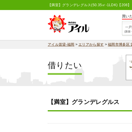
【満室】グランデレグルス(50.35㎡-1LDK)【2
買い
一戸
(新築
アイル賃貸-福岡
>
エリアから探す
>
福岡市博多区 
借りたい
【満室】グランデレグルス