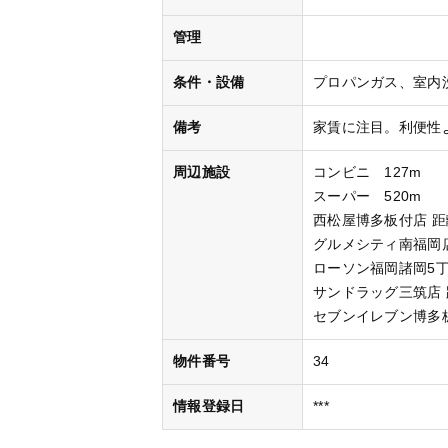
管理
条件・設備
プロパンガス
室内
備考
家賃に注目。利便性
周辺施設
コンビニ 127m
スーパー 520m
西松屋博多板付店 距
グルメシティ南福岡店
ローソン福岡諸岡5丁
サンドラッグ三筑店 
セブンイレブン博多板
物件番号
34
情報登録日
***