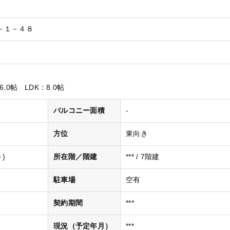
－１－４８
6.0帖
LDK
：8.0帖
バルコニー面積
-
方位
東向き
)
所在階／階建
*** / 7階建
駐車場
空有
契約期間
***
現況（予定年月）
***