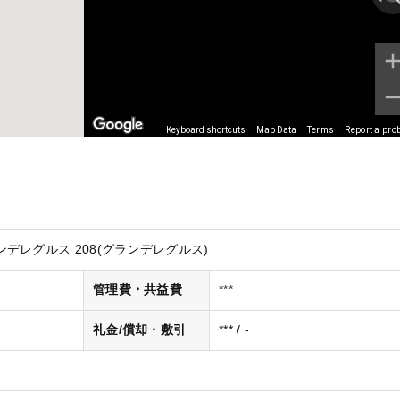
Keyboard shortcuts
Map Data
Terms
Report a pro
デレグルス 208(グランデレグルス)
管理費・共益費
***
礼金/償却・敷引
*** / -