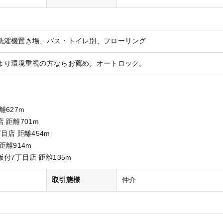
洗濯機置き場
バス・トイレ別
フローリング
より環境重視の方ならお薦め。オートロック。
離627m
 距離701m
目店 距離454m
距離914m
付7丁目店 距離135m
取引態様
仲介