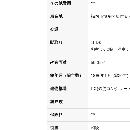
その他費用
***
所在地
福岡市博多区板付６
交通
間取り
1LDK
和室
：6.0帖
洋室
：
占有面積
50.35㎡
築年月（築年数）
1996年1月 (築30年)
建物構造
RC(鉄筋コンクリート
総戸数
-
保険料
***
引渡
相談