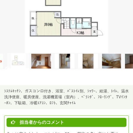
ｼｽﾃﾑｷｯﾁﾝ、ガスコンロ付き、浴室、ﾊﾞｽﾄｲﾚ別、ｼｬﾜｰ、給湯、ﾄｲﾚ、温水
洗浄便座、暖房便座、洗濯機置場（室内）、ﾍﾞﾗﾝﾀﾞ、ﾌﾛｰﾘﾝｸﾞ、TVｲﾝﾀ
ｰﾎﾝ、下駄箱、冷暖ｴｱｺﾝ、ﾛﾌﾄ、玄関ﾁｬｲﾑ
担当者からのコメント