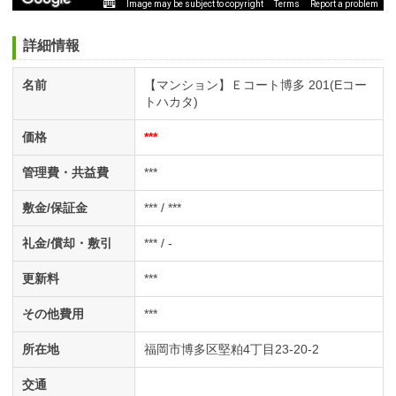
Image may be subject to copyright
Terms
Report a problem
詳細情報
名前
【マンション】Ｅコート博多 201(Eコー
トハカタ)
価格
***
管理費・共益費
***
敷金/保証金
*** / ***
礼金/償却・敷引
*** / -
更新料
***
その他費用
***
所在地
福岡市博多区堅粕4丁目23-20-2
交通