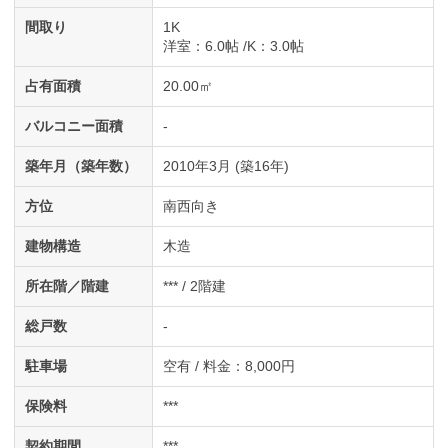
間取り
1K
洋室
：6.0帖
K
：3.0帖
占有面積
20.00㎡
バルコニー面積
-
築年月（築年数）
2010年3月 (築16年)
方位
南西向き
建物構造
木造
所在階／階建
*** / 2階建
総戸数
-
駐車場
空有 / 料金：8,000円
保険料
***
契約期間
***