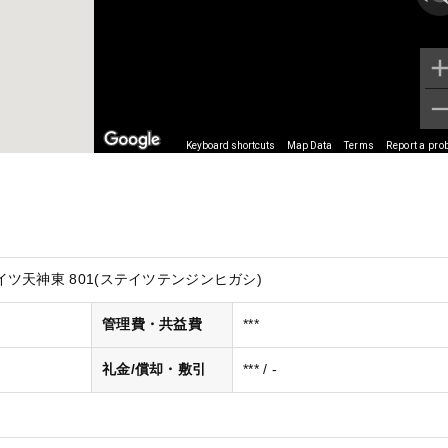
Keyboard shortcuts
Map Data
Terms
Report a pro
ツ天神東 801(ステイツテンジンヒガシ)
管理費・共益費
***
礼金/償却・敷引
*** / -