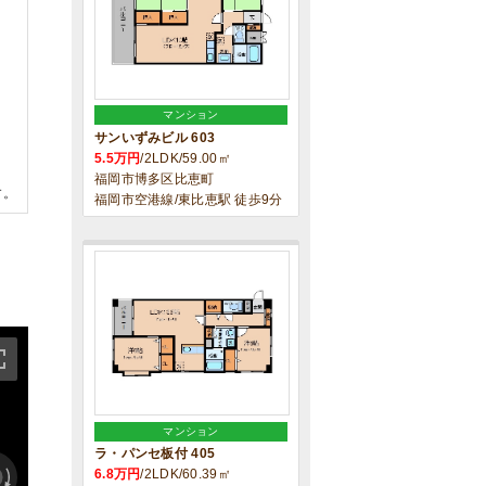
マンション
サンいずみビル 603
5.5万円
/2LDK/59.00㎡
福岡市博多区比恵町
す。
福岡市空港線/東比恵駅 徒歩9分
マンション
ラ・パンセ板付 405
6.8万円
/2LDK/60.39㎡