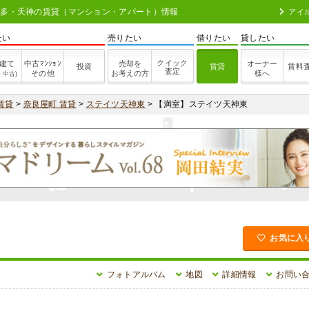
】 | 博多・天神の賃貸（マンション・アパート）情報
アイ
たい
売りたい
借りたい
貸したい
クイック
建て
中古ﾏﾝｼｮﾝ
売却を
オーナー
投資
賃貸
賃料
査定
その他
お考えの方
様へ
・中古)
賃貸
>
奈良屋町 賃貸
>
ステイツ天神東
> 【満室】ステイツ天神東
お気に入
フォトアルバム
地図
詳細情報
お問い