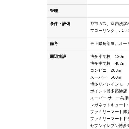
管理
条件・設備
都市ガス
室内洗濯
フローリング
バル
備考
最上階角部屋。オー
周辺施設
博多小学校 120m
博多中学校 482m
コンビニ 203m
スーパー 500m
博多リバレインモールby
ポイント博多築港店 5
スーパー サニー呉服町
レガネットキュート中
ファミリーマート博多
ファミリーマートドラ
セブンイレブン博多奈