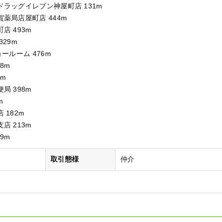
ラッグイレブン神屋町店 131m
薬局店屋町店 444m
店 493m
29m
ールーム 476m
8m
9m
局 398m
m
 182m
店 213m
9m
取引態様
仲介