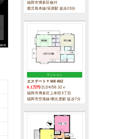
福岡市博多区板付
鹿児島本線/笹原駅 徒歩20分
blem
マンション
エステートＹＭII 402
6.1万円
/2LDK/56.32㎡
福岡市博多区上牟田3丁目
福岡市空港線/東比恵駅 徒歩7分