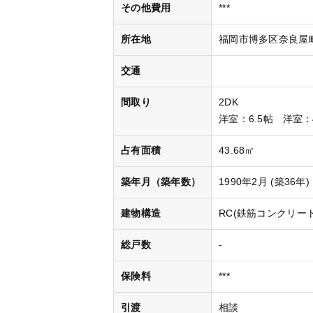
その他費用
***
所在地
福岡市博多区奈良屋
交通
間取り
2DK
洋室
：6.5帖
洋室
：
占有面積
43.68㎡
築年月（築年数）
1990年2月 (築36年)
建物構造
RC(鉄筋コンクリート
総戸数
-
保険料
***
引渡
相談