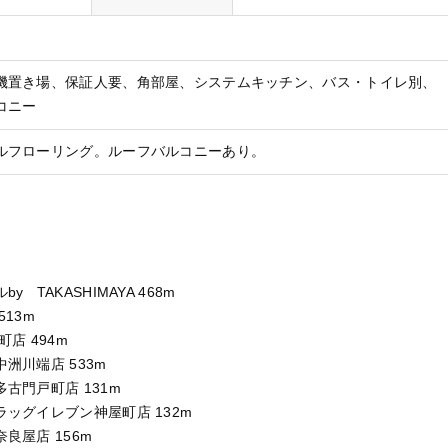
機置き場
保証人要
角部屋
システムキッチン
バス・トイレ別
コニー
ルフローリング。ルーフバルコニーあり。
 TAKASHIMAYA 468m
13m
店 494m
洲川端店 533m
古門戸町店 131m
ッグイレブン神屋町店 132m
良屋店 156m