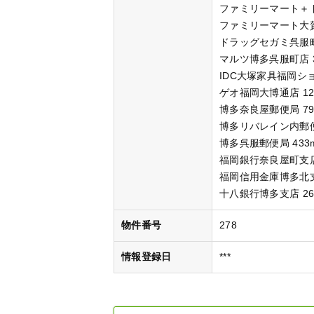
ファミリーマート＋ド
ファミリーマート大賀
ドラッグセガミ呉服町
マルツ博多呉服町店 3
IDC大塚家具福岡ショ
ゲオ福岡大博通店 12
博多奈良屋郵便局 7
博多リバレイン内郵便
博多呉服郵便局 433
福岡銀行奈良屋町支店
福岡信用金庫博多北支
十八銀行博多支店 26
物件番号
278
情報登録日
***