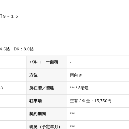
町９－１５
4.5帖
DK
：8.0帖
バルコニー面積
-
方位
南向き
)
所在階／階建
*** / 8階建
駐車場
空有 / 料金：15,750円
契約期間
***
現況（予定年月）
***