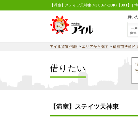
【満室】ステイツ天神東(43.68㎡-2DK)【801
買い
一戸
(新築
アイル賃貸-福岡
>
エリアから探す
>
福岡市博多区 
借りたい
【満室】ステイツ天神東