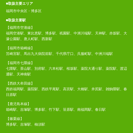
■取扱主要エリア
福岡市中央区・博多区
■取扱主要駅
【福岡市空港線】
福岡空港駅、東比恵駅、博多駅、祇園駅、中洲川端駅、天神駅、赤坂駅、大
濠公園駅、唐人町駅、西新駅
【福岡市箱崎線】
筥崎宮駅、馬出九大病院前駅、千代県庁口、呉服町駅、中洲川端駅
【福岡市七隈線】
七隈駅、茶山駅、別府駅、六本松駅、桜坂駅、薬院大通り駅、薬院駅、渡辺
通駅、天神南駅
【西鉄大牟田線】
西鉄福岡駅、薬院駅、西鉄平尾駅、高宮駅、大橋駅、井尻駅、雑餉隈駅、春
日原駅
【鹿児島本線】
箱崎駅、吉塚駅、博多駅、竹下駅、笹原駅、南福岡駅、春日駅
【篠栗線】
博多駅、吉塚駅、柚須駅