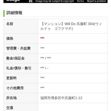
Image may be subject to copyright
Terms
Report a problem
詳細情報
名前
【マンション】Will Do 呉服町 304(ウィ
ルドゥ ゴフクマチ)
価格
***
管理費・共益費
***
敷金/保証金
*** / ***
礼金/償却・敷引
*** / -
更新料
***
その他費用
***
所在地
福岡市博多区中呉服町1-12
交通