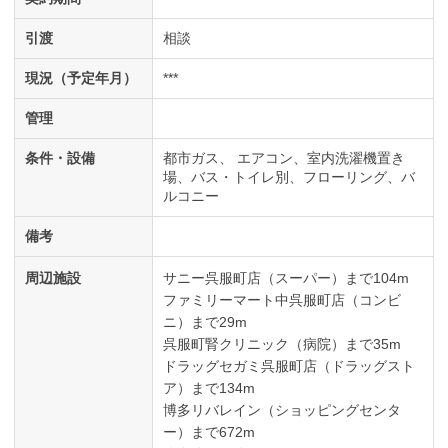
引渡
相談
現況（予定年月）
***
管理
条件・設備
都市ガス
エアコン
室内洗濯機置き
場
バス・トイレ別
フローリング
バ
ルコニー
備考
周辺施設
サニー呉服町店（スーパー）まで104m
ファミリーマート中呉服町店（コンビ
ニ）まで29m
呉服町腎クリニック（病院）まで35m
ドラッグセガミ呉服町店（ドラッグスト
ア）まで134m
博多リバレイン（ショッピングセンタ
ー）まで672m