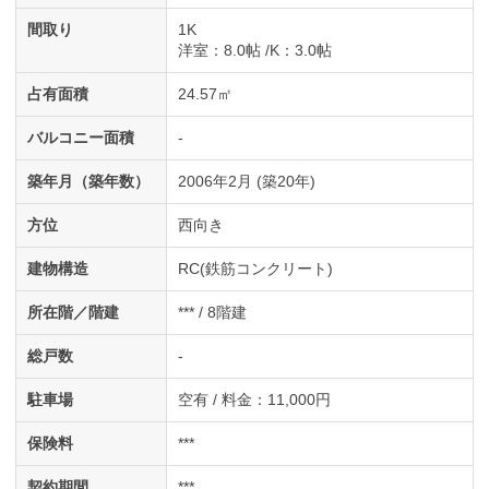
間取り
1K
洋室
：8.0帖
K
：3.0帖
占有面積
24.57㎡
バルコニー面積
-
築年月（築年数）
2006年2月 (築20年)
方位
西向き
建物構造
RC(鉄筋コンクリート)
所在階／階建
*** / 8階建
総戸数
-
駐車場
空有 / 料金：11,000円
保険料
***
契約期間
***