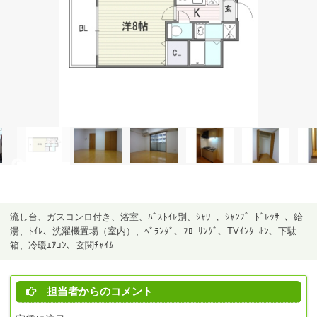
流し台、ガスコンロ付き、浴室、ﾊﾞｽﾄｲﾚ別、ｼｬﾜｰ、ｼｬﾝﾌﾟｰﾄﾞﾚｯｻｰ、給
湯、ﾄｲﾚ、洗濯機置場（室内）、ﾍﾞﾗﾝﾀﾞ、ﾌﾛｰﾘﾝｸﾞ、TVｲﾝﾀｰﾎﾝ、下駄
箱、冷暖ｴｱｺﾝ、玄関ﾁｬｲﾑ
担当者からのコメント