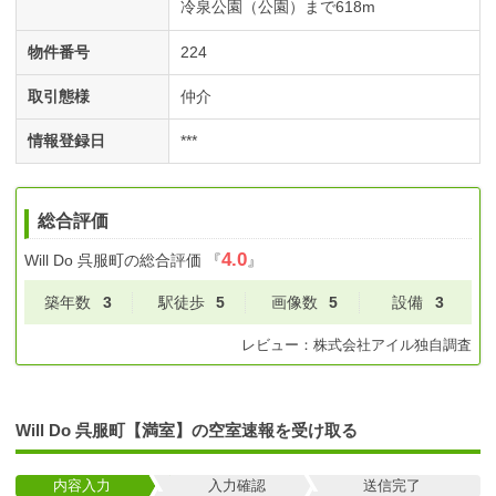
冷泉公園（公園）まで618m
物件番号
224
取引態様
仲介
情報登録日
***
総合評価
4.0
Will Do 呉服町
の総合評価
『
』
築年数
3
駅徒歩
5
画像数
5
設備
3
レビュー：
株式会社アイル
独自調査
Will Do 呉服町【満室】の空室速報を受け取る
内容入力
入力確認
送信完了