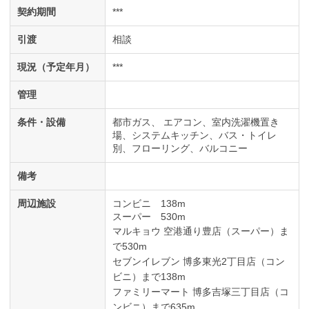
契約期間
***
引渡
相談
現況（予定年月）
***
管理
条件・設備
都市ガス
エアコン
室内洗濯機置き
場
システムキッチン
バス・トイレ
別
フローリング
バルコニー
備考
周辺施設
コンビニ 138m
スーパー 530m
マルキョウ 空港通り豊店（スーパー）ま
で530m
セブンイレブン 博多東光2丁目店（コン
ビニ）まで138m
ファミリーマート 博多吉塚三丁目店（コ
ンビニ）まで635m