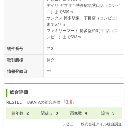
デイリ-ヤマザキ博多駅筑紫口店（コンビ
ニ）まで609m
サンクス 博多駅東一丁目店（コンビニ）
まで577m
ファミリーマート 博多堅粕3丁目店（コ
ンビニ）まで593m
物件番号
213
取引態様
仲介
情報登録日
***
総合評価
3.0
RESTEL HAKATA
の総合評価
『
』
築年数
2
駅徒歩
3
画像数
4
設備
3
レビュー：
株式会社アイル
独自調査