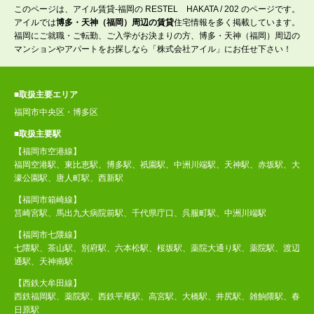
このページは、アイル賃貸-福岡の RESTEL HAKATA / 202 のページです。
アイルでは
博多・天神（福岡）周辺の賃貸
住宅情報を多く掲載しています。
福岡にご就職・ご転勤、ご入学がお決まりの方、博多・天神（福岡）周辺の
マンションやアパートをお探しなら「株式会社アイル」にお任せ下さい！
■取扱主要エリア
福岡市中央区・博多区
■取扱主要駅
【福岡市空港線】
福岡空港駅、東比恵駅、博多駅、祇園駅、中洲川端駅、天神駅、赤坂駅、大
濠公園駅、唐人町駅、西新駅
【福岡市箱崎線】
筥崎宮駅、馬出九大病院前駅、千代県庁口、呉服町駅、中洲川端駅
【福岡市七隈線】
七隈駅、茶山駅、別府駅、六本松駅、桜坂駅、薬院大通り駅、薬院駅、渡辺
通駅、天神南駅
【西鉄大牟田線】
西鉄福岡駅、薬院駅、西鉄平尾駅、高宮駅、大橋駅、井尻駅、雑餉隈駅、春
日原駅