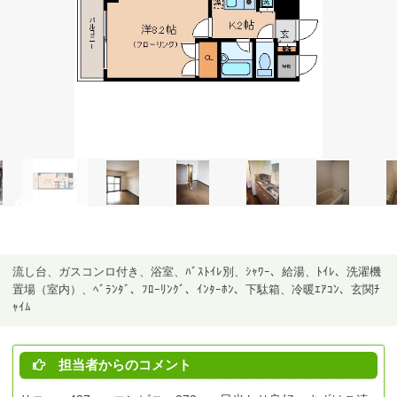
流し台、ガスコンロ付き、浴室、ﾊﾞｽﾄｲﾚ別、ｼｬﾜｰ、給湯、ﾄｲﾚ、洗濯機
置場（室内）、ﾍﾞﾗﾝﾀﾞ、ﾌﾛｰﾘﾝｸﾞ、ｲﾝﾀｰﾎﾝ、下駄箱、冷暖ｴｱｺﾝ、玄関ﾁ
ｬｲﾑ
担当者からのコメント