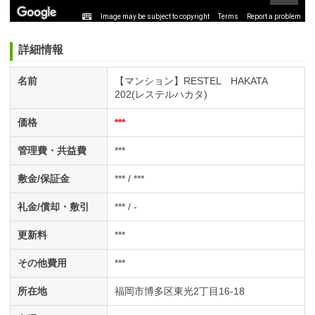
Image may be subject to copyright
Terms
Report a problem
詳細情報
名前
【マンション】RESTEL HAKATA
202(レステルハカタ)
価格
***
管理費・共益費
***
敷金/保証金
*** / ***
礼金/償却・敷引
*** / -
更新料
***
その他費用
***
所在地
福岡市博多区東光2丁目16-18