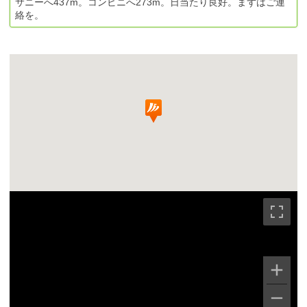
サニーへ437m。コンビニへ273m。日当たり良好。まずはご連
絡を。