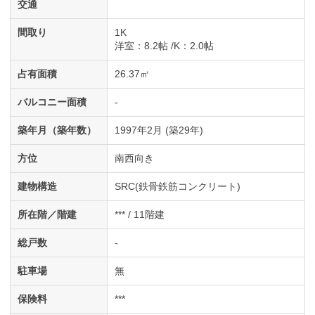
交通
間取り
1K
洋室
：8.2帖
K
：2.0帖
占有面積
26.37㎡
バルコニー面積
-
築年月（築年数）
1997年2月 (築29年)
方位
南西向き
建物構造
SRC(鉄骨鉄筋コンクリート)
所在階／階建
*** / 11階建
総戸数
-
駐車場
無
保険料
***