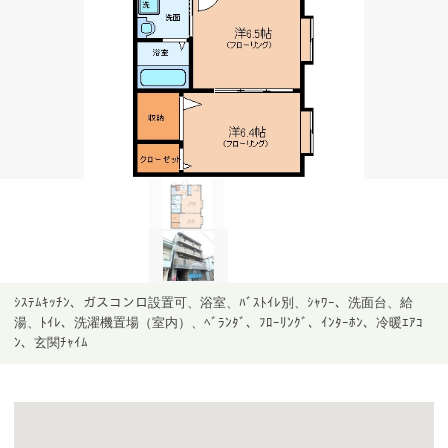
ｼｽﾃﾑｷｯﾁﾝ、ガスコンロ設置可、浴室、ﾊﾞｽﾄｲﾚ別、ｼｬﾜｰ、洗面台、給
湯、ﾄｲﾚ、洗濯機置場（室内）、ﾍﾞﾗﾝﾀﾞ、ﾌﾛｰﾘﾝｸﾞ、ｲﾝﾀｰﾎﾝ、冷暖ｴｱｺ
ﾝ、玄関ﾁｬｲﾑ