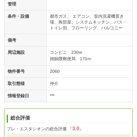
管理
条件・設備
都市ガス
エアコン
室内洗濯機置き
場
角部屋
システムキッチン
バス・
トイレ別
フローリング
バルコニー
備考
周辺施設
コンビニ 230m
雑餉隈郵便局 170ｍ
物件番号
2060
取引態様
仲介
情報登録日
***
総合評価
3.0
プレ・エスタシオン
の総合評価
『
』