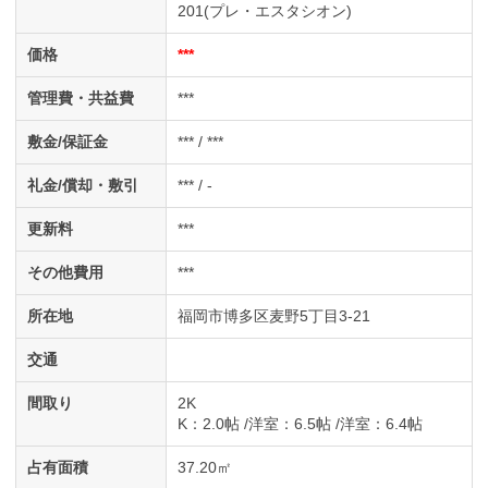
201(プレ・エスタシオン)
価格
***
管理費・共益費
***
敷金/保証金
*** / ***
礼金/償却・敷引
*** / -
更新料
***
その他費用
***
所在地
福岡市博多区麦野5丁目3-21
交通
間取り
2K
K
：2.0帖
洋室
：6.5帖
洋室
：6.4帖
占有面積
37.20㎡