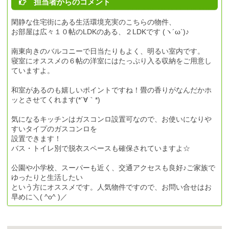
担当者からのコメント
閑静な住宅街にある生活環境充実のこちらの物件、
お部屋は広々１０帖のLDKのある、２LDKです (ヽ´ω`)♪
南東向きのバルコニーで日当たりもよく、明るい室内です。
寝室にオススメの６帖の洋室にはたっぷり入る収納をご用意し
ていますよ。
和室があるのも嬉しいポイントですね！畳の香りがなんだかホ
ッとさせてくれます(*´∀｀*)
気になるキッチンはガスコンロ設置可なので、お使いになりや
すいタイプのガスコンロを
設置できます！
バス・トイレ別で脱衣スペースも確保されていますよ☆
公園や小学校、スーパーも近く、交通アクセスも良好♪ご家族で
ゆったりと生活したい
という方にオススメです。人気物件ですので、お問い合せはお
早めに＼( ^o^ )／