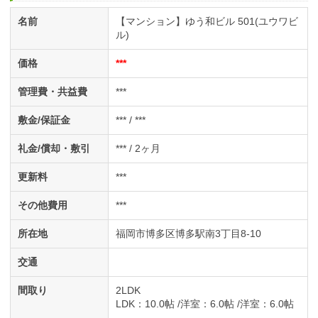
名前
【マンション】ゆう和ビル 501(ユウワビ
ル)
価格
***
管理費・共益費
***
敷金/保証金
*** / ***
礼金/償却・敷引
*** / 2ヶ月
更新料
***
その他費用
***
所在地
福岡市博多区博多駅南3丁目8-10
交通
間取り
2LDK
LDK
：10.0帖
洋室
：6.0帖
洋室
：6.0帖