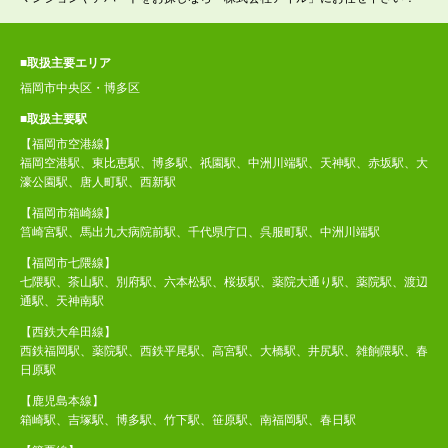
■取扱主要エリア
福岡市中央区・博多区
■取扱主要駅
【福岡市空港線】
福岡空港駅、東比恵駅、博多駅、祇園駅、中洲川端駅、天神駅、赤坂駅、大
濠公園駅、唐人町駅、西新駅
【福岡市箱崎線】
筥崎宮駅、馬出九大病院前駅、千代県庁口、呉服町駅、中洲川端駅
【福岡市七隈線】
七隈駅、茶山駅、別府駅、六本松駅、桜坂駅、薬院大通り駅、薬院駅、渡辺
通駅、天神南駅
【西鉄大牟田線】
西鉄福岡駅、薬院駅、西鉄平尾駅、高宮駅、大橋駅、井尻駅、雑餉隈駅、春
日原駅
【鹿児島本線】
箱崎駅、吉塚駅、博多駅、竹下駅、笹原駅、南福岡駅、春日駅