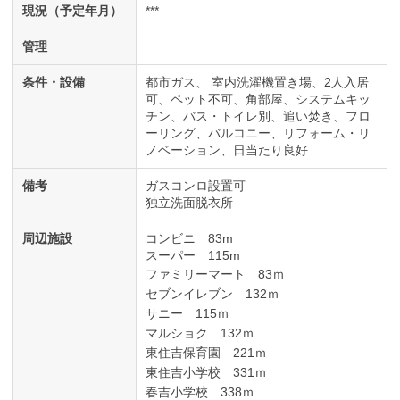
現況（予定年月）
***
管理
条件・設備
都市ガス
室内洗濯機置き場
2人入居
可
ペット不可
角部屋
システムキッ
チン
バス・トイレ別
追い焚き
フロ
ーリング
バルコニー
リフォーム・リ
ノベーション
日当たり良好
備考
ガスコンロ設置可
独立洗面脱衣所
周辺施設
コンビニ 83m
スーパー 115m
ファミリーマート 83ｍ
セブンイレブン 132ｍ
サニー 115ｍ
マルショク 132ｍ
東住吉保育園 221ｍ
東住吉小学校 331ｍ
春吉小学校 338ｍ