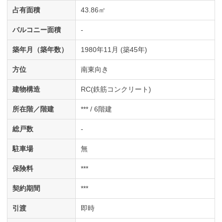
占有面積
43.86㎡
バルコニー面積
-
築年月（築年数）
1980年11月 (築45年)
方位
南東向き
建物構造
RC(鉄筋コンクリート)
所在階／階建
*** / 6階建
総戸数
-
駐車場
無
保険料
***
契約期間
***
引渡
即時