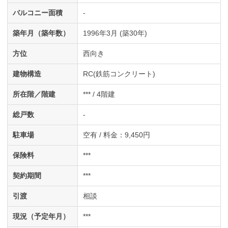
バルコニー面積
-
築年月（築年数）
1996年3月 (築30年)
方位
西向き
建物構造
RC(鉄筋コンクリート)
所在階／階建
*** / 4階建
総戸数
-
駐車場
空有 / 料金：9,450円
保険料
***
契約期間
***
引渡
相談
現況（予定年月）
***