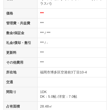
ラスパ)
価格
***
管理費・共益費
***
敷金/保証金
*** / ***
礼金/償却・敷引
*** / -
更新料
***
その他費用
***
所在地
福岡市博多区空港前3丁目10-4
交通
間取り
1DK
DK
：5.0帖
洋室
：7.0帖
占有面積
28.48㎡