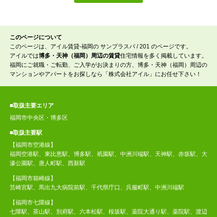
このページについて
このページは、アイル賃貸-福岡の サンプラスパ / 201 のページです。
アイルでは
博多・天神（福岡）周辺の賃貸
住宅情報を多く掲載しています。
福岡にご就職・ご転勤、ご入学がお決まりの方、博多・天神（福岡）周辺の
マンションやアパートをお探しなら「株式会社アイル」にお任せ下さい！
■取扱主要エリア
福岡市中央区・博多区
■取扱主要駅
【福岡市空港線】
福岡空港駅、東比恵駅、博多駅、祇園駅、中洲川端駅、天神駅、赤坂駅、大
濠公園駅、唐人町駅、西新駅
【福岡市箱崎線】
筥崎宮駅、馬出九大病院前駅、千代県庁口、呉服町駅、中洲川端駅
【福岡市七隈線】
七隈駅、茶山駅、別府駅、六本松駅、桜坂駅、薬院大通り駅、薬院駅、渡辺