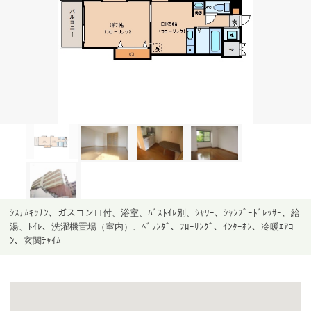
ｼｽﾃﾑｷｯﾁﾝ、ガスコンロ付、浴室、ﾊﾞｽﾄｲﾚ別、ｼｬﾜｰ、ｼｬﾝﾌﾟｰﾄﾞﾚｯｻｰ、給
湯、ﾄｲﾚ、洗濯機置場（室内）、ﾍﾞﾗﾝﾀﾞ、ﾌﾛｰﾘﾝｸﾞ、ｲﾝﾀｰﾎﾝ、冷暖ｴｱｺ
ﾝ、玄関ﾁｬｲﾑ